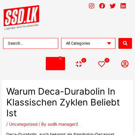
0
0
0
Warum Deca-Durabolin In
Klassischen Zyklen Beliebt
Ist
/
Uncategorized
/ By
ssdlk manager2
Deca-Durabolin, auch bekannt als Nandrolon-Decanoat,