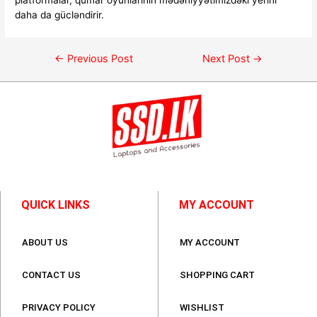
platformalar, qumar oyunlarının mədəniyyətimizdəki yerini
daha da gücləndirir.
←
Previous Post
Next Post
→
QUICK LINKS
MY ACCOUNT
ABOUT US
MY ACCOUNT
CONTACT US
SHOPPING CART
PRIVACY POLICY
WISHLIST