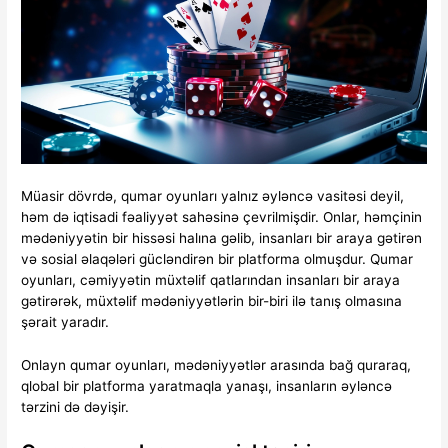
Müasir dövrdə, qumar oyunları yalnız əyləncə vasitəsi deyil,
həm də iqtisadi fəaliyyət sahəsinə çevrilmişdir. Onlar, həmçinin
mədəniyyətin bir hissəsi halına gəlib, insanları bir araya gətirən
və sosial əlaqələri gücləndirən bir platforma olmuşdur. Qumar
oyunları, cəmiyyətin müxtəlif qatlarından insanları bir araya
gətirərək, müxtəlif mədəniyyətlərin bir-biri ilə tanış olmasına
şərait yaradır.
Onlayn qumar oyunları, mədəniyyətlər arasında bağ quraraq,
qlobal bir platforma yaratmaqla yanaşı, insanların əyləncə
tərzini də dəyişir.