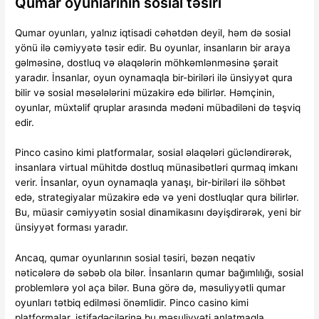
Qumar oyunlarının sosial təsiri
Qumar oyunları, yalnız iqtisadi cəhətdən deyil, həm də sosial
yönü ilə cəmiyyətə təsir edir. Bu oyunlar, insanların bir araya
gəlməsinə, dostluq və əlaqələrin möhkəmlənməsinə şərait
yaradır. İnsanlar, oyun oynamaqla bir-biriləri ilə ünsiyyət qura
bilir və sosial məsələlərini müzakirə edə bilirlər. Həmçinin,
oyunlar, müxtəlif qruplar arasında mədəni mübadiləni də təşviq
edir.
Pinco casino kimi platformalar, sosial əlaqələri gücləndirərək,
insanlara virtual mühitdə dostluq münasibətləri qurmaq imkanı
verir. İnsanlar, oyun oynamaqla yanaşı, bir-biriləri ilə söhbət
edə, strategiyalar müzakirə edə və yeni dostluqlar qura bilirlər.
Bu, müasir cəmiyyətin sosial dinamikasını dəyişdirərək, yeni bir
ünsiyyət forması yaradır.
Ancaq, qumar oyunlarının sosial təsiri, bəzən neqativ
nəticələrə də səbəb ola bilər. İnsanların qumar bağımlılığı, sosial
problemlərə yol aça bilər. Buna görə də, məsuliyyətli qumar
oyunları tətbiq edilməsi önəmlidir. Pinco casino kimi
platformalar, istifadəçilərinə bu məsuliyyəti anlatmaqla,