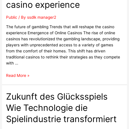
casino experience
Public
/ By
ssdlk manager2
The future of gambling Trends that will reshape the casino
experience Emergence of Online Casinos The rise of online
casinos has revolutionized the gambling landscape, providing
players with unprecedented access to a variety of games
from the comfort of their homes. This shift has driven
traditional casinos to rethink their strategies as they compete
with …
Read More »
Zukunft des Glücksspiels
Wie Technologie die
Spielindustrie transformiert