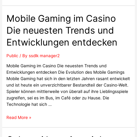
Mobile Gaming im Casino
Die neuesten Trends und
Entwicklungen entdecken
Public
/ By
ssdlk manager2
Mobile Gaming im Casino Die neuesten Trends und
Entwicklungen entdecken Die Evolution des Mobile Gamings
Mobile Gaming hat sich in den letzten Jahren rasant entwickelt
und ist heute ein unverzichtbarer Bestandteil der Casino-Welt.
Spieler können mittlerweile von überall auf ihre Lieblingsspiele
zugreifen, sei es im Bus, im Café oder zu Hause. Die
Technologie hat sich …
Read More »