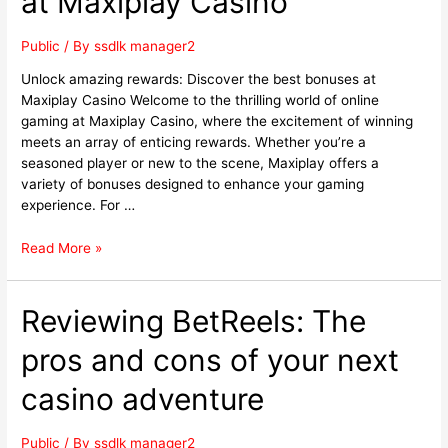
at Maxiplay Casino
Public
/ By
ssdlk manager2
Unlock amazing rewards: Discover the best bonuses at
Maxiplay Casino Welcome to the thrilling world of online
gaming at Maxiplay Casino, where the excitement of winning
meets an array of enticing rewards. Whether you’re a
seasoned player or new to the scene, Maxiplay offers a
variety of bonuses designed to enhance your gaming
experience. For …
Read More »
Reviewing BetReels: The
pros and cons of your next
casino adventure
Public
/ By
ssdlk manager2