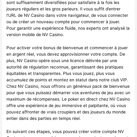
sont suffisamment diversifiées pour satisfaire à la fois les
joueurs réguliers et les gros parieurs. Il vous suffit d’entrer
l’URL de NV Casino dans votre navigateur, de vous connecter
ou de créer un nouveau compte pour commencer à jouer.
Pour garantir une expérience fluide, nos experts ont analysé la
version mobile de NV Casino.
Pour activer votre bonus de bienvenue et commencer à jouer
en argent réel, vous devez approvisionner votre compte. De
plus, NV Casino opère sous une licence délivrée par une
autorité de régulation reconnue, garantissant des pratiques
équitables et transparentes. Plus vous jouez, plus vous
accumulez de points et montez en statut dans notre club VIP.
Chez NV Casino, nous offrons un généreux pack de bienvenue
pour que vous puissiez démarrer vos aventures de jeu avec un
maximum de récompenses. Le poker en direct chez NV Casino
offre une expérience de jeu immersive et palpitante, où vous
pouvez affronter de vrais croupiers et des joueurs du monde
entier dans des parties en temps réel.
En suivant ces étapes, vous pouvez créer votre compte NV