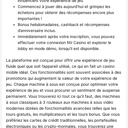
influencent votre expérience de jeu.
Commencez à jouer dès aujourd’hui et grimpez les
échelons pour obtenir des récompenses encore plus
importantes !
Bonus hebdomadaires, cashback et récompenses
d’anniversaire inclus.
Immédiatement après votre inscription, vous pouvez
effectuer votre connexion NV Casino et explorer le
lobby en mode démo, lorsqu’il est disponible.
La plateforme est conçue pour offrir une expérience de jeu
fluide quel que soit l’appareil utilisé, ce qui en fait un casino
mobile idéal. Ces fonctionnalités sont souvent associées à des
promotions qui augmentent la valeur de votre expérience de
jeu. Chaque machine à sous est conçue pour optimiser votre
expérience de jeu et vous procurer un sentiment de suspense
permanent. Vous trouverez ici tout ce qu’il faut, des machines
à sous classiques à 3 rouleaux aux machines à sous vidéo
modernes dotées de fonctionnalités avancées telles que les
tours gratuits, les multiplicateurs et les tours bonus. Que vous
préfériez les cartes de crédit traditionnelles, les portefeuilles
électroniques ou les crypto-monnaies, vous trouverez une