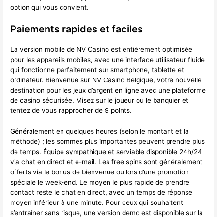
option qui vous convient.
Paiements rapides et faciles
La version mobile de NV Casino est entièrement optimisée
pour les appareils mobiles, avec une interface utilisateur fluide
qui fonctionne parfaitement sur smartphone, tablette et
ordinateur. Bienvenue sur NV Casino Belgique, votre nouvelle
destination pour les jeux d’argent en ligne avec une plateforme
de casino sécurisée. Misez sur le joueur ou le banquier et
tentez de vous rapprocher de 9 points.
Généralement en quelques heures (selon le montant et la
méthode) ; les sommes plus importantes peuvent prendre plus
de temps. Équipe sympathique et serviable disponible 24h/24
via chat en direct et e-mail. Les free spins sont généralement
offerts via le bonus de bienvenue ou lors d’une promotion
spéciale le week-end. Le moyen le plus rapide de prendre
contact reste le chat en direct, avec un temps de réponse
moyen inférieur à une minute. Pour ceux qui souhaitent
s’entraîner sans risque, une version demo est disponible sur la