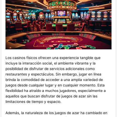
Los casinos físicos ofrecen una experiencia tangible que
incluye la interacción social, el ambiente vibrante y la
posibilidad de disfrutar de servicios adicionales como
restaurantes y espectáculos. Sin embargo, jugar en línea
brinda la comodidad de acceder a una amplia variedad de
juegos desde cualquier lugar y en cualquier momento. Esta
flexibilidad ha atraído a muchos jugadores, especialmente a
aquellos que buscan disfrutar de juegos de azar sin las
limitaciones de tiempo y espacio.
Además, la naturaleza de los juegos de azar ha cambiado en