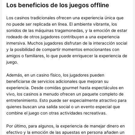
Los beneficios de los juegos offline
Los casinos tradicionales ofrecen una experiencia única que
no puede ser replicada en línea. El ambiente vibrante, los
sonidos de las máquinas tragamonedas, y la emoción de estar
rodeado de otros jugadores contribuyen a una experiencia
inmersiva. Muchos jugadores disfrutan de la interacción social
y la posibilidad de compartir momentos emocionantes con
amigos o familiares, lo que puede enriquecer la experiencia de
juego.
Además, en un casino físico, los jugadores pueden
beneficiarse de servicios adicionales que mejoran su
experiencia. Desde comidas gourmet hasta espectáculos en
vivo, los casinos a menudo ofrecen un paquete completo de
entretenimiento. Esto puede ser especialmente atractivo para
quienes buscan una salida social o un evento especial que
combine el juego con otras actividades recreativas.
Por último, para algunos, la experiencia de manejar dinero en
efectivo y la emoción de las apuestas en persona añaden un