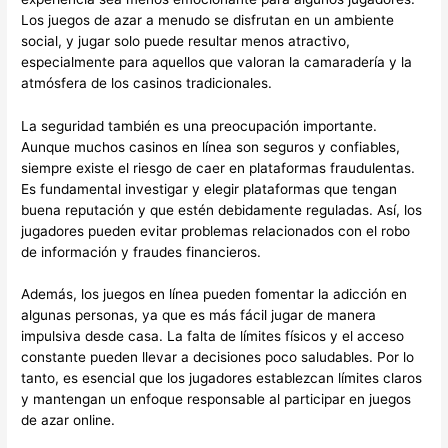
Los juegos de azar a menudo se disfrutan en un ambiente
social, y jugar solo puede resultar menos atractivo,
especialmente para aquellos que valoran la camaradería y la
atmósfera de los casinos tradicionales.
La seguridad también es una preocupación importante.
Aunque muchos casinos en línea son seguros y confiables,
siempre existe el riesgo de caer en plataformas fraudulentas.
Es fundamental investigar y elegir plataformas que tengan
buena reputación y que estén debidamente reguladas. Así, los
jugadores pueden evitar problemas relacionados con el robo
de información y fraudes financieros.
Además, los juegos en línea pueden fomentar la adicción en
algunas personas, ya que es más fácil jugar de manera
impulsiva desde casa. La falta de límites físicos y el acceso
constante pueden llevar a decisiones poco saludables. Por lo
tanto, es esencial que los jugadores establezcan límites claros
y mantengan un enfoque responsable al participar en juegos
de azar online.