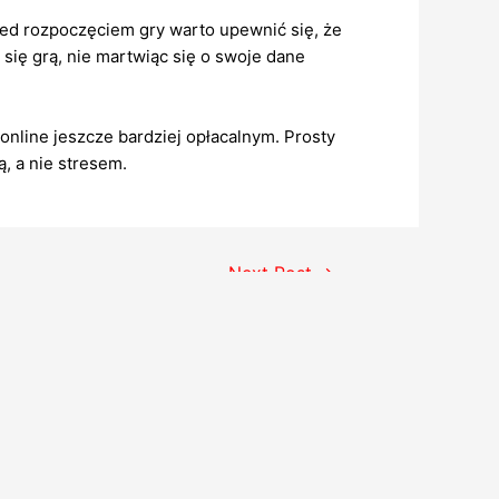
zed rozpoczęciem gry warto upewnić się, że
się grą, nie martwiąc się o swoje dane
nline jeszcze bardziej opłacalnym. Prosty
ą, a nie stresem.
Next Post
→
FOLLOW US