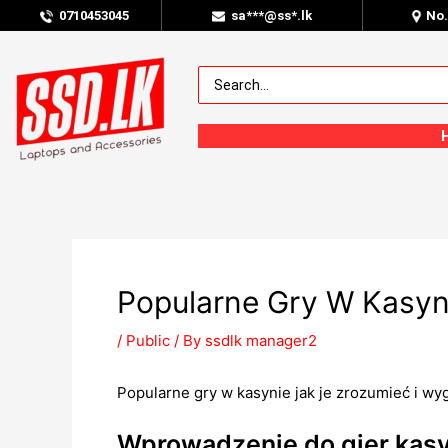
0
710453045
sa***@ss*.lk
No
Popularne Gry W Kasyn
/
Public
/ By
ssdlk manager2
Popularne gry w kasynie jak je zrozumieć i wy
Wprowadzenie do gier ka