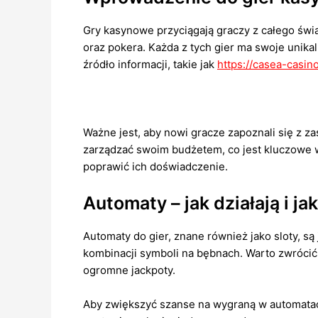
Gry kasynowe przyciągają graczy z całego świat
oraz pokera. Każda z tych gier ma swoje unika
źródło informacji, takie jak
https://casea-casino
Ważne jest, aby nowi gracze zapoznali się z z
zarządzać swoim budżetem, co jest kluczowe 
poprawić ich doświadczenie.
Automaty – jak działają i j
Automaty do gier, znane również jako sloty, są
kombinacji symboli na bębnach. Warto zwrócić 
ogromne jackpoty.
Aby zwiększyć szanse na wygraną w automatach