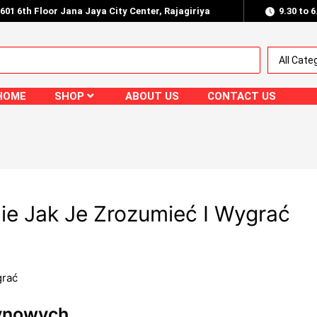
.601 6th Floor Jana Jaya City Center, Rajagiriya
9.30 to 
HOME
SHOP
ABOUT US
CONTACT US
ie Jak Je Zrozumieć I Wygrać
grać
synowych