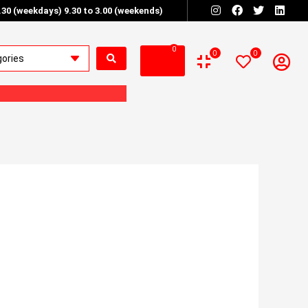
6.30 (weekdays) 9.30 to 3.00 (weekends)
0
0
0