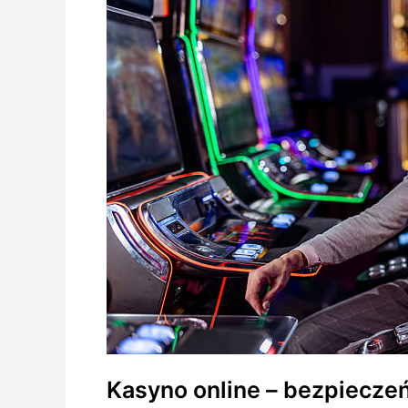
Kasyno online – bezpiecze