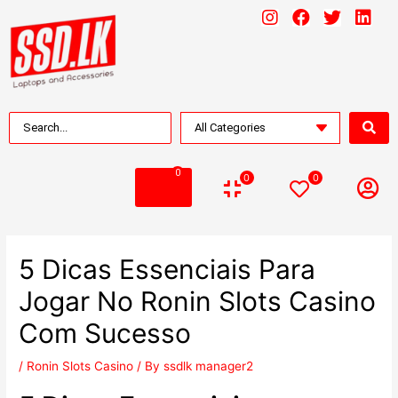
0
0
0
5 Dicas Essenciais Para
Jogar No Ronin Slots Casino
Com Sucesso
/
Ronin Slots Casino
/ By
ssdlk manager2