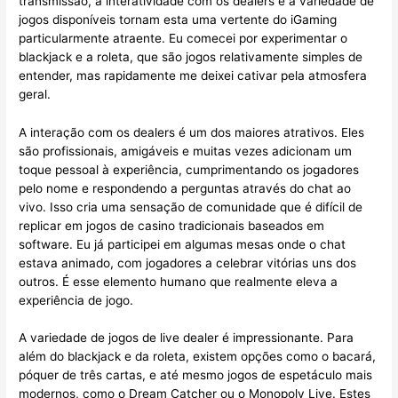
transmissão, a interatividade com os dealers e a variedade de
jogos disponíveis tornam esta uma vertente do iGaming
particularmente atraente. Eu comecei por experimentar o
blackjack e a roleta, que são jogos relativamente simples de
entender, mas rapidamente me deixei cativar pela atmosfera
geral.
A interação com os dealers é um dos maiores atrativos. Eles
são profissionais, amigáveis e muitas vezes adicionam um
toque pessoal à experiência, cumprimentando os jogadores
pelo nome e respondendo a perguntas através do chat ao
vivo. Isso cria uma sensação de comunidade que é difícil de
replicar em jogos de casino tradicionais baseados em
software. Eu já participei em algumas mesas onde o chat
estava animado, com jogadores a celebrar vitórias uns dos
outros. É esse elemento humano que realmente eleva a
experiência de jogo.
A variedade de jogos de live dealer é impressionante. Para
além do blackjack e da roleta, existem opções como o bacará,
póquer de três cartas, e até mesmo jogos de espetáculo mais
modernos, como o Dream Catcher ou o Monopoly Live. Estes