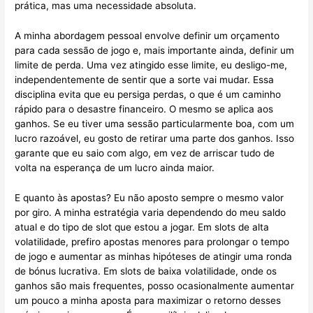
prática, mas uma necessidade absoluta.
A minha abordagem pessoal envolve definir um orçamento
para cada sessão de jogo e, mais importante ainda, definir um
limite de perda. Uma vez atingido esse limite, eu desligo-me,
independentemente de sentir que a sorte vai mudar. Essa
disciplina evita que eu persiga perdas, o que é um caminho
rápido para o desastre financeiro. O mesmo se aplica aos
ganhos. Se eu tiver uma sessão particularmente boa, com um
lucro razoável, eu gosto de retirar uma parte dos ganhos. Isso
garante que eu saio com algo, em vez de arriscar tudo de
volta na esperança de um lucro ainda maior.
E quanto às apostas? Eu não aposto sempre o mesmo valor
por giro. A minha estratégia varia dependendo do meu saldo
atual e do tipo de slot que estou a jogar. Em slots de alta
volatilidade, prefiro apostas menores para prolongar o tempo
de jogo e aumentar as minhas hipóteses de atingir uma ronda
de bónus lucrativa. Em slots de baixa volatilidade, onde os
ganhos são mais frequentes, posso ocasionalmente aumentar
um pouco a minha aposta para maximizar o retorno desses