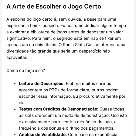
A Arte de Escolher o Jogo Certo
A escolha do jogo certo é, sem dúvida, a base para uma
experiência bem-sucedida. Eu costumo dedicar algum tempo
a explorar a biblioteca de jogos antes de depositar um valor
significativo. Para mim, o segredo está em não se fixar em
apenas um ou dois títulos. O Ronin Slots Casino oferece uma
diversidade tão grande que seria um desperdício não
aproveitar.
Como eu faço isso?
Leitura de Descrições:
Embora muitos casinos
apresentem os RTPs de forma clara, outros podem
esconder essa informação. Eu procuro ativamente por
ela.
Testes com Créditos de Demonstração:
Quase todas
as slots oferecem um modo de demonstração. Uso isto
extensivamente para sentir a mecânica do jogo, a
frequência dos bónus e o ritmo dos pagamentos.
Análise de Volatilidade:
Com base na experiência,