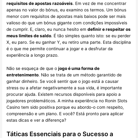
requisitos de apostas razoáveis
. Em vez de me concentrar
apenas no valor do bónus, eu examino os termos. Um bónus
menor com requisitos de apostas mais baixos pode ser mais
valioso do que um bónus gigante com condições impossíveis
de cumprir. E, claro, eu nunca hesito em
definir e respeitar os
meus limites de saldo
. É tão simples quanto isto: se eu perder
X, eu paro. Se eu ganhar Y, eu retiro uma parte. Esta disciplina
é o que me permite continuar a jogar e a desfrutar da
experiência a longo prazo.
Não se esqueça de que o
jogo é uma forma de
entretenimento
. Não se trata de um método garantido de
ganhar dinheiro. Se você sentir que o jogo está a causar
stress ou a afetar negativamente a sua vida, é importante
procurar ajuda. Existem recursos disponíveis para apoio a
jogadores problemáticos. A minha experiência no Ronin Slots
Casino tem sido positiva porque eu abordo-o com respeito,
compreensão e um plano. E você? Está pronto para aplicar
estas dicas e ver a diferença?
Táticas Essenciais para o Sucesso a