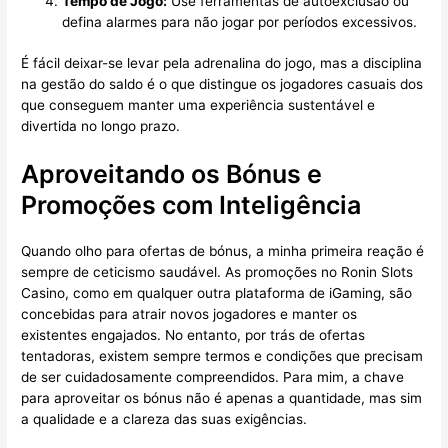
Tempo de Jogo:
Use ferramentas de autoexclusão ou
defina alarmes para não jogar por períodos excessivos.
É fácil deixar-se levar pela adrenalina do jogo, mas a disciplina
na gestão do saldo é o que distingue os jogadores casuais dos
que conseguem manter uma experiência sustentável e
divertida no longo prazo.
Aproveitando os Bónus e
Promoções com Inteligência
Quando olho para ofertas de bónus, a minha primeira reação é
sempre de ceticismo saudável. As promoções no Ronin Slots
Casino, como em qualquer outra plataforma de iGaming, são
concebidas para atrair novos jogadores e manter os
existentes engajados. No entanto, por trás de ofertas
tentadoras, existem sempre termos e condições que precisam
de ser cuidadosamente compreendidos. Para mim, a chave
para aproveitar os bónus não é apenas a quantidade, mas sim
a qualidade e a clareza das suas exigências.