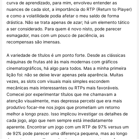
curva de aprendizado, para mim, envolveu entender as
nuances de cada slot, a importância do RTP (Return to Player)
e como a volatilidade podia afetar o meu saldo de forma
drástica. Não se trata apenas de azar; há um elemento tático
a ser considerado. Para quem é novo nisto, pode parecer
esmagador, mas com um pouco de paciência, as
recompensas são imensas.
A variedade de títulos é um ponto forte. Desde as clássicas
máquinas de frutas até às mais modernas com gráficos
cinematográficos, há algo para todos. Mas a minha primeira
lição foi: não se deixe levar apenas pela aparência. Muitas
vezes, as slots com visuais mais simples escondem
mecânicas mais interessantes ou RTPs mais favoráveis.
Comecei por experimentar títulos que me chamavam a
atenção visualmente, mas depressa percebi que era mais
produtivo focar-me nos jogos que prometiam um retorno
melhor a longo prazo. Isso implicou investigar os detalhes de
cada jogo, algo que nem sempre está imediatamente
aparente. Encontrar um jogo com um RTP de 97% versus um
de 92% pode parecer uma diferença pequena, mas ao longo