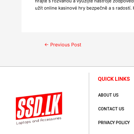
hrajte s rozvahou a využijte nástroje zodpově
užít online kasinové hry bezpečně a s radostí. 
←
Previous Post
QUICK LINKS
ABOUT US
CONTACT US
PRIVACY POLICY