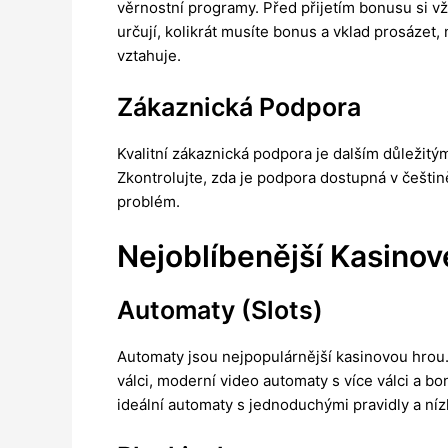
věrnostní programy. Před přijetím bonusu si v
určují, kolikrát musíte bonus a vklad prosázet,
vztahuje.
Zákaznická Podpora
Kvalitní zákaznická podpora je dalším důležitým
Zkontrolujte, zda je podpora dostupná v češtině
problém.
Nejoblíbenější Kasinov
Automaty (Slots)
Automaty jsou nejpopulárnější kasinovou hrou. 
válci, moderní video automaty s více válci a b
ideální automaty s jednoduchými pravidly a ní