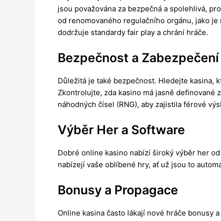
jsou považována za bezpečná a spolehlivá, prot
od renomovaného regulačního orgánu, jako je 
dodržuje standardy fair play a chrání hráče.
Bezpečnost a Zabezpečení
Důležitá je také bezpečnost. Hledejte kasina, 
Zkontrolujte, zda kasino má jasně definované 
náhodných čísel (RNG), aby zajistila férové výs
Výběr Her a Software
Dobré online kasino nabízí široký výběr her od
nabízejí vaše oblíbené hry, ať už jsou to automa
Bonusy a Propagace
Online kasina často lákají nové hráče bonusy a