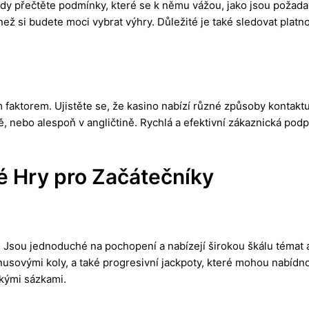
ždy přečtěte podmínky, které se k němu vážou, jako jsou požada
 než si budete moci vybrat výhry. Důležité je také sledovat pla
 faktorem. Ujistěte se, že kasino nabízí různé způsoby kontaktu, 
, nebo alespoň v angličtině. Rychlá a efektivní zákaznická podpo
é Hry pro Začátečníky
Jsou jednoduché na pochopení a nabízejí širokou škálu témat a f
onusovými koly, a také progresivní jackpoty, které mohou nabídn
zkými sázkami.