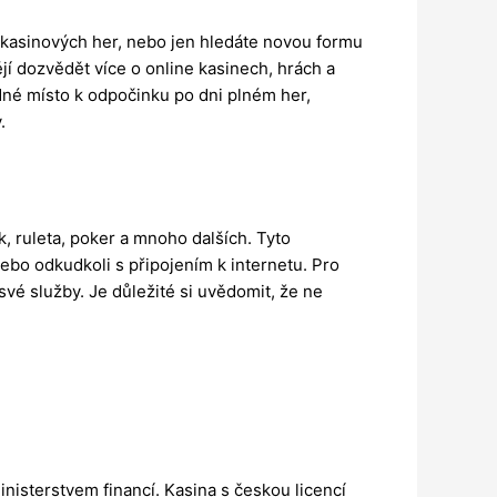
í z kasinových her, nebo jen hledáte novou formu
ějí dozvědět více o online kasinech, hrách a
dné místo k odpočinku po dni plném her,
.
ck, ruleta, poker a mnoho dalších. Tyto
ebo odkudkoli s připojením k internetu. Pro
své služby. Je důležité si uvědomit, že ne
inisterstvem financí. Kasina s českou licencí