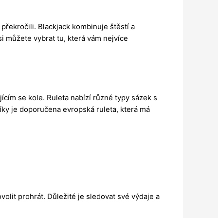
i překročili. Blackjack kombinuje štěstí a
 si můžete vybrat tu, která vám nejvíce
jícím se kole. Ruleta nabízí různé typy sázek s
níky je doporučena evropská ruleta, která má
volit prohrát. Důležité je sledovat své výdaje a