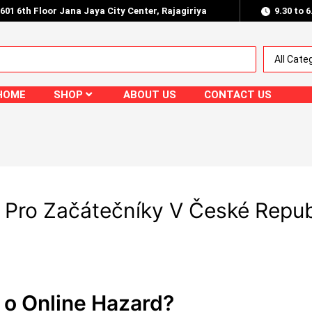
.601 6th Floor Jana Jaya City Center, Rajagiriya
9.30 to 
HOME
SHOP
ABOUT US
CONTACT US
 Pro Začátečníky V České Repub
 o Online Hazard?