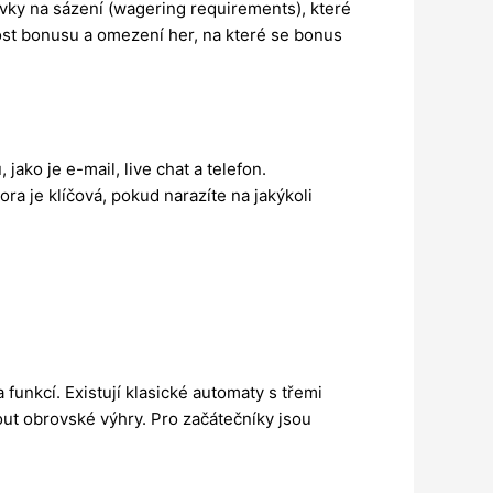
vky na sázení (wagering requirements), které
tnost bonusu a omezení her, na které se bonus
jako je e-mail, live chat a telefon.
ra je klíčová, pokud narazíte na jakýkoli
unkcí. Existují klasické automaty s třemi
out obrovské výhry. Pro začátečníky jsou