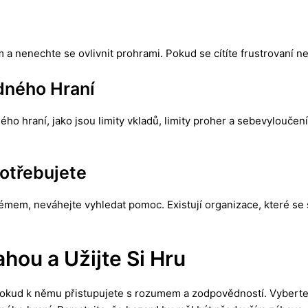
 nenechte se ovlivnit prohrami. Pokud se cítíte frustrovaní ne
dného Hraní
ho hraní, jako jsou limity vkladů, limity proher a sebevyloučení
otřebujete
émem, neváhejte vyhledat pomoc. Existují organizace, které se sp
hou a Užijte Si Hru
pokud k němu přistupujete s rozumem a zodpovědností. Vyberte 