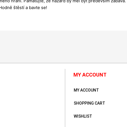
dného hraní. Pamatujte, že hazard by měl být především zábava. 
Hodně štěstí a bavte se!
MY ACCOUNT
MY ACCOUNT
SHOPPING CART
WISHLIST