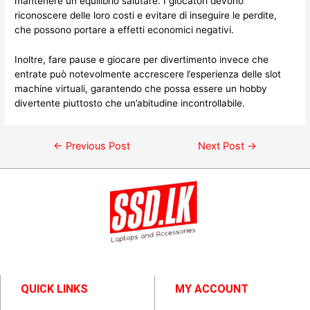
mantenere un equilibrio salutare. I giocatori devono
riconoscere delle loro costi e evitare di inseguire le perdite,
che possono portare a effetti economici negativi.
Inoltre, fare pause e giocare per divertimento invece che
entrate può notevolmente accrescere l’esperienza delle slot
machine virtuali, garantendo che possa essere un hobby
divertente piuttosto che un’abitudine incontrollabile.
←
Previous Post
Next Post
→
QUICK LINKS
MY ACCOUNT