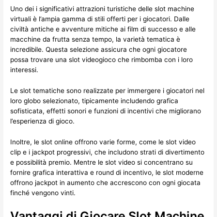
Uno dei i significativi attrazioni turistiche delle slot machine
virtuali è l’ampia gamma di stili offerti per i giocatori. Dalle
civiltà antiche e avventure mitiche ai film di successo e alle
macchine da frutta senza tempo, la varietà tematica è
incredibile. Questa selezione assicura che ogni giocatore
possa trovare una slot videogioco che rimbomba con i loro
interessi.
Le slot tematiche sono realizzate per immergere i giocatori nel
loro globo selezionato, tipicamente includendo grafica
sofisticata, effetti sonori e funzioni di incentivi che migliorano
l’esperienza di gioco.
Inoltre, le slot online offrono varie forme, come le slot video
clip e i jackpot progressivi, che includono strati di divertimento
e possibilità premio. Mentre le slot video si concentrano su
fornire grafica interattiva e round di incentivo, le slot moderne
offrono jackpot in aumento che accrescono con ogni giocata
finché vengono vinti.
Vantaggi di Giocare Slot Machine