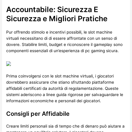
Accountabile: Sicurezza E
Sicurezza e Migliori Pratiche
Pur offrendo stimolo e incentivi possibili, le slot machine
virtuali necessitano di di essere affrontate con un senso di
dovere. Stabilire limiti, budget e riconoscere il gameplay sono
componenti essenziali di un’esperienza di pc gaming sicura.
Prima coinvolgersi con le slot machine virtuali, i giocatori
dovrebbero assicurare che stiano sfruttando piattaforme
affidabili certificati da autorità di regolamentazione. Queste
sistemi aderiscono a linee guida rigorose per salvaguardare le
informazioni economiche e personali dei giocatori.
Consigli per Affidabile
Creare limiti personali sia di tempo che di denaro può aiutare a