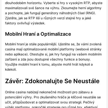
dlouhodobém horizontu. Vyberte si hry s vysokým RTP, abyste
maximalizovali své šance na výhru. Zkoumejte herní algoritmy
a pochopte, jak fungují generátory náhodných čísel (RNG).
Zjistěte, jak se RTP liší u různých verzí stejné hry a jaké
faktory ovlivňují výsledek.
Mobilní Hraní a Optimalizace
Mobilní hraní je stále populárnější. Ujistěte se, že vámi zvolená
casina mají optimalizované mobilní platformy (webové stránky
nebo aplikace). Otestujte si, jak hry fungují na vašem mobilním
zařízení a zda jsou dostupné všechny funkce a bonusy.
Využijte mobilní hraní k tomu, abyste mohli hrát kdykoli a
kdekoli.
Závěr: Zdokonalujte Se Neustále
Online casina nabízejí nekonečné možnosti pro zábavu a
potenciální výhry. Pro zkušeného hráče je klíčové neustále se
učit, přizpůsobovat a optimalizovat svou strategii. Pečlivý
výběr platformy, pokročilé strategie pro různé hry, efektivní