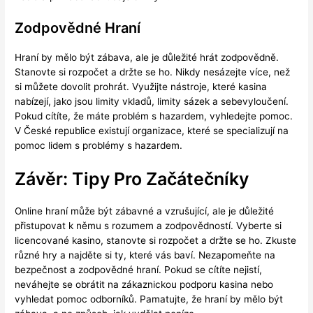
Zodpovědné Hraní
Hraní by mělo být zábava, ale je důležité hrát zodpovědně.
Stanovte si rozpočet a držte se ho. Nikdy nesázejte více, než
si můžete dovolit prohrát. Využijte nástroje, které kasina
nabízejí, jako jsou limity vkladů, limity sázek a sebevyloučení.
Pokud cítíte, že máte problém s hazardem, vyhledejte pomoc.
V České republice existují organizace, které se specializují na
pomoc lidem s problémy s hazardem.
Závěr: Tipy Pro Začátečníky
Online hraní může být zábavné a vzrušující, ale je důležité
přistupovat k němu s rozumem a zodpovědností. Vyberte si
licencované kasino, stanovte si rozpočet a držte se ho. Zkuste
různé hry a najděte si ty, které vás baví. Nezapomeňte na
bezpečnost a zodpovědné hraní. Pokud se cítíte nejistí,
neváhejte se obrátit na zákaznickou podporu kasina nebo
vyhledat pomoc odborníků. Pamatujte, že hraní by mělo být