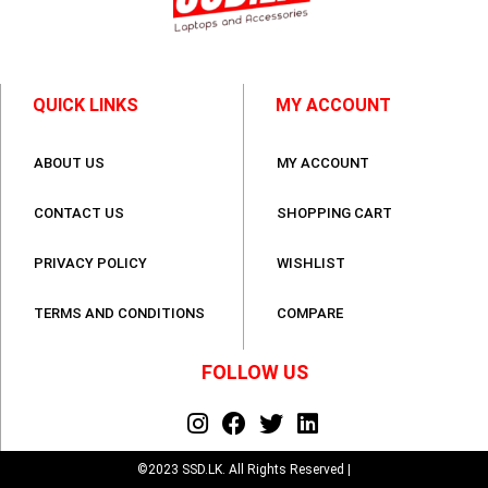
QUICK LINKS
MY ACCOUNT
ABOUT US
MY ACCOUNT
CONTACT US
SHOPPING CART
PRIVACY POLICY
WISHLIST
TERMS AND CONDITIONS
COMPARE
FOLLOW US
©2023 SSD.LK. All Rights Reserved |