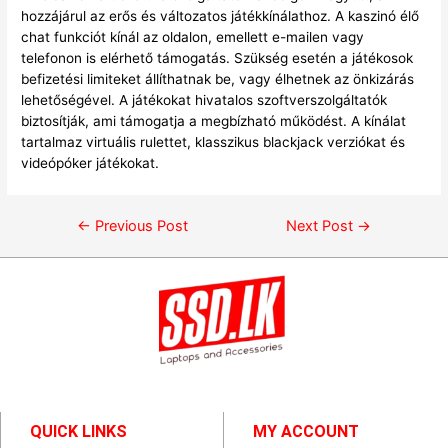
hozzájárul az erős és változatos játékkínálathoz. A kaszinó élő
chat funkciót kínál az oldalon, emellett e-mailen vagy
telefonon is elérhető támogatás. Szükség esetén a játékosok
befizetési limiteket állíthatnak be, vagy élhetnek az önkizárás
lehetőségével. A játékokat hivatalos szoftverszolgáltatók
biztosítják, ami támogatja a megbízható működést. A kínálat
tartalmaz virtuális rulettet, klasszikus blackjack verziókat és
videópóker játékokat.
←
Previous Post
Next Post
→
QUICK LINKS
MY ACCOUNT