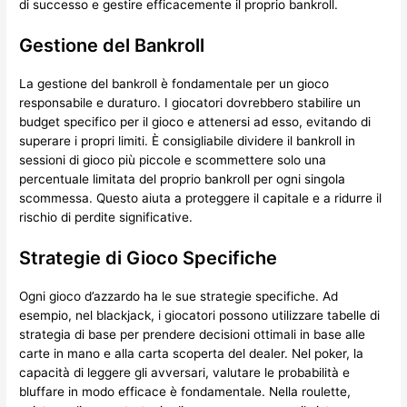
di successo e gestire efficacemente il proprio bankroll.
Gestione del Bankroll
La gestione del bankroll è fondamentale per un gioco
responsabile e duraturo. I giocatori dovrebbero stabilire un
budget specifico per il gioco e attenersi ad esso, evitando di
superare i propri limiti. È consigliabile dividere il bankroll in
sessioni di gioco più piccole e scommettere solo una
percentuale limitata del proprio bankroll per ogni singola
scommessa. Questo aiuta a proteggere il capitale e a ridurre il
rischio di perdite significative.
Strategie di Gioco Specifiche
Ogni gioco d’azzardo ha le sue strategie specifiche. Ad
esempio, nel blackjack, i giocatori possono utilizzare tabelle di
strategia di base per prendere decisioni ottimali in base alle
carte in mano e alla carta scoperta del dealer. Nel poker, la
capacità di leggere gli avversari, valutare le probabilità e
bluffare in modo efficace è fondamentale. Nella roulette,