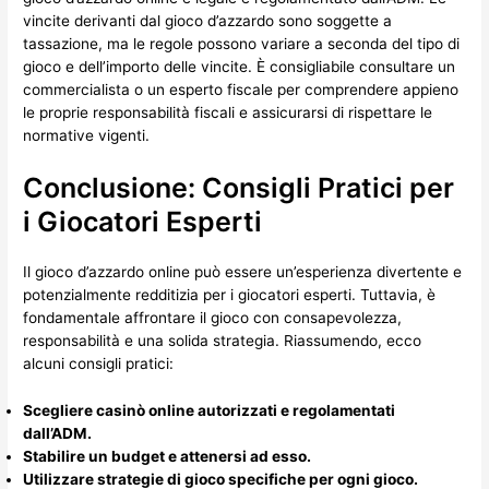
vincite derivanti dal gioco d’azzardo sono soggette a
tassazione, ma le regole possono variare a seconda del tipo di
gioco e dell’importo delle vincite. È consigliabile consultare un
commercialista o un esperto fiscale per comprendere appieno
le proprie responsabilità fiscali e assicurarsi di rispettare le
normative vigenti.
Conclusione: Consigli Pratici per
i Giocatori Esperti
Il gioco d’azzardo online può essere un’esperienza divertente e
potenzialmente redditizia per i giocatori esperti. Tuttavia, è
fondamentale affrontare il gioco con consapevolezza,
responsabilità e una solida strategia. Riassumendo, ecco
alcuni consigli pratici:
Scegliere casinò online autorizzati e regolamentati
dall’ADM.
Stabilire un budget e attenersi ad esso.
Utilizzare strategie di gioco specifiche per ogni gioco.