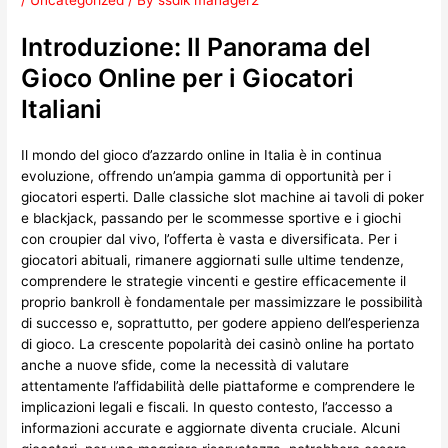
/
Uncategorized
/ By
ssdlk manager2
Introduzione: Il Panorama del
Gioco Online per i Giocatori
Italiani
Il mondo del gioco d’azzardo online in Italia è in continua
evoluzione, offrendo un’ampia gamma di opportunità per i
giocatori esperti. Dalle classiche slot machine ai tavoli di poker
e blackjack, passando per le scommesse sportive e i giochi
con croupier dal vivo, l’offerta è vasta e diversificata. Per i
giocatori abituali, rimanere aggiornati sulle ultime tendenze,
comprendere le strategie vincenti e gestire efficacemente il
proprio bankroll è fondamentale per massimizzare le possibilità
di successo e, soprattutto, per godere appieno dell’esperienza
di gioco. La crescente popolarità dei casinò online ha portato
anche a nuove sfide, come la necessità di valutare
attentamente l’affidabilità delle piattaforme e comprendere le
implicazioni legali e fiscali. In questo contesto, l’accesso a
informazioni accurate e aggiornate diventa cruciale. Alcuni