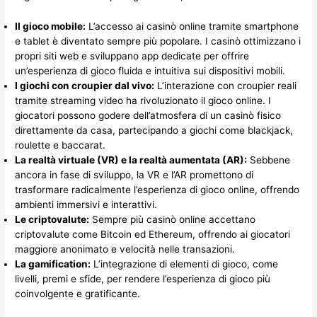
Il gioco mobile:
L’accesso ai casinò online tramite smartphone
e tablet è diventato sempre più popolare. I casinò ottimizzano i
propri siti web e sviluppano app dedicate per offrire
un’esperienza di gioco fluida e intuitiva sui dispositivi mobili.
I giochi con croupier dal vivo:
L’interazione con croupier reali
tramite streaming video ha rivoluzionato il gioco online. I
giocatori possono godere dell’atmosfera di un casinò fisico
direttamente da casa, partecipando a giochi come blackjack,
roulette e baccarat.
La realtà virtuale (VR) e la realtà aumentata (AR):
Sebbene
ancora in fase di sviluppo, la VR e l’AR promettono di
trasformare radicalmente l’esperienza di gioco online, offrendo
ambienti immersivi e interattivi.
Le criptovalute:
Sempre più casinò online accettano
criptovalute come Bitcoin ed Ethereum, offrendo ai giocatori
maggiore anonimato e velocità nelle transazioni.
La gamification:
L’integrazione di elementi di gioco, come
livelli, premi e sfide, per rendere l’esperienza di gioco più
coinvolgente e gratificante.