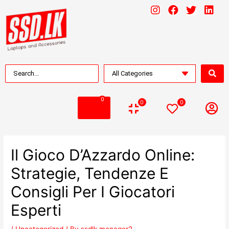
0
0
0
Il Gioco D’Azzardo Online:
Strategie, Tendenze E
Consigli Per I Giocatori
Esperti