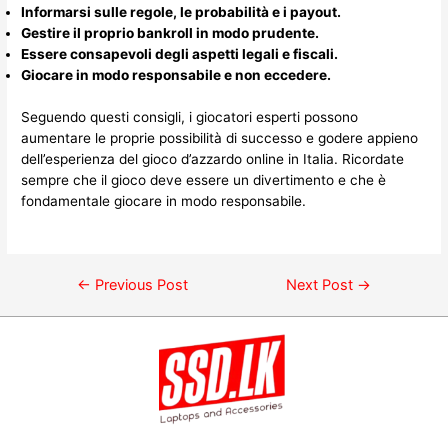
Informarsi sulle regole, le probabilità e i payout.
Gestire il proprio bankroll in modo prudente.
Essere consapevoli degli aspetti legali e fiscali.
Giocare in modo responsabile e non eccedere.
Seguendo questi consigli, i giocatori esperti possono
aumentare le proprie possibilità di successo e godere appieno
dell’esperienza del gioco d’azzardo online in Italia. Ricordate
sempre che il gioco deve essere un divertimento e che è
fondamentale giocare in modo responsabile.
←
Previous Post
Next Post
→