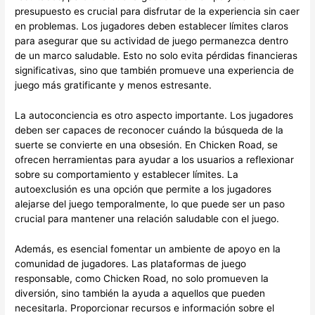
presupuesto es crucial para disfrutar de la experiencia sin caer
en problemas. Los jugadores deben establecer límites claros
para asegurar que su actividad de juego permanezca dentro
de un marco saludable. Esto no solo evita pérdidas financieras
significativas, sino que también promueve una experiencia de
juego más gratificante y menos estresante.
La autoconciencia es otro aspecto importante. Los jugadores
deben ser capaces de reconocer cuándo la búsqueda de la
suerte se convierte en una obsesión. En Chicken Road, se
ofrecen herramientas para ayudar a los usuarios a reflexionar
sobre su comportamiento y establecer límites. La
autoexclusión es una opción que permite a los jugadores
alejarse del juego temporalmente, lo que puede ser un paso
crucial para mantener una relación saludable con el juego.
Además, es esencial fomentar un ambiente de apoyo en la
comunidad de jugadores. Las plataformas de juego
responsable, como Chicken Road, no solo promueven la
diversión, sino también la ayuda a aquellos que pueden
necesitarla. Proporcionar recursos e información sobre el