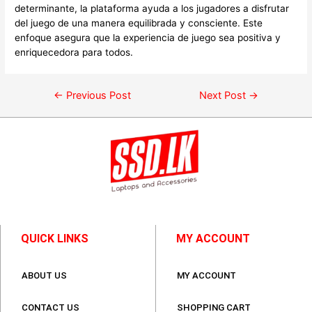
determinante, la plataforma ayuda a los jugadores a disfrutar
del juego de una manera equilibrada y consciente. Este
enfoque asegura que la experiencia de juego sea positiva y
enriquecedora para todos.
←
Previous Post
Next Post
→
QUICK LINKS
MY ACCOUNT
ABOUT US
MY ACCOUNT
CONTACT US
SHOPPING CART