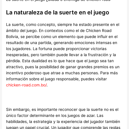
La naturaleza de la suerte en el juego
La suerte, como concepto, siempre ha estado presente en el
ámbito del juego. En contextos como el de Chicken Road
Bolivia, se percibe como un elemento que puede influir en el
resultado de una partida, generando emociones intensas en
los jugadores. La fortuna puede proporcionar victorias
inesperadas, pero también puede llevar a la frustración y la
pérdida. Esta dualidad es lo que hace que el juego sea tan
atractivo, pues la posibilidad de ganar grandes premios es un
incentivo poderoso que atrae a muchas personas. Para más
información sobre el juego responsable, puedes visitar
chicken-road.com.bo/
.
Sin embargo, es importante reconocer que la suerte no es el
único factor determinante en los juegos de azar. Las
habilidades, la estrategia y la experiencia del jugador también
juegan un papel crucial. Un jugador que comprende las reglas