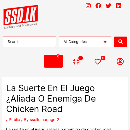
0
0
0
La Suerte En El Juego
¿aliada O Enemiga De
Chicken Road
/
Public
/ By
ssdlk manager2
La suerte en el juego ¿aliada o enemiga de chicken road