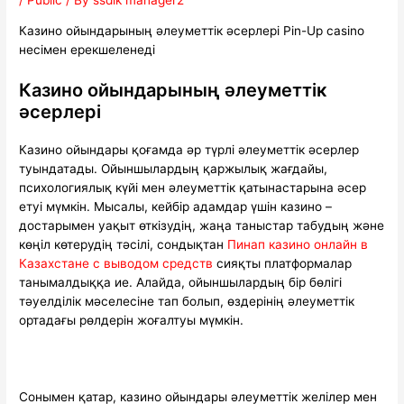
/
Public
/ By
ssdlk manager2
Казино ойындарының әлеуметтік әсерлері Pin-Up casino
несімен ерекшеленеді
Казино ойындарының әлеуметтік
әсерлері
Казино ойындары қоғамда әр түрлі әлеуметтік әсерлер
туындатады. Ойыншылардың қаржылық жағдайы,
психологиялық күйі мен әлеуметтік қатынастарына әсер
етуі мүмкін. Мысалы, кейбір адамдар үшін казино –
достарымен уақыт өткізудің, жаңа таныстар табудың және
көңіл көтерудің тәсілі, сондықтан
Пинап казино онлайн в
Казахстане с выводом средств
сияқты платформалар
танымалдыққа ие. Алайда, ойыншылардың бір бөлігі
тәуелділік мәселесіне тап болып, өздерінің әлеуметтік
ортадағы рөлдерін жоғалтуы мүмкін.
Сонымен қатар, казино ойындары әлеуметтік желілер мен