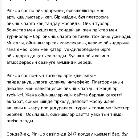
Pin-Up casino ойындарының ерекшеліктері мен
артықшылықтары көп. Біріншіден, бұл платформа
ойыншыларға кең таңдау жасайды. Ойын түрлері,
бонустар мен акциялар, сондай-ақ, жеңілдіктер мен
турнирлер – бәрі ойыншыларға оңтайлы тәжірибе ұсынады.
Мысалы, ойыншылар тек классикалық казино ойындарына
ғана емес, сонымен қатар live-дилерлермен бірге
ойындарға да қатыса алады. Бұл шынайы казино
атмосферасын сезінуге мүмкіндік береді.
Pin-Up casino-ның тағы бір артықшылығы –
пайдаланушыларға қолайлы интерфейс. Платформаның
дизайны мен навигациясы ойыншылар үшін жеңіл әрі
түсінікті. Жаңа ойыншылар үшін сайтта барлық қажетті
ақпарат, соның ішінде тіркелу, депозит жасау және
ақшаны шығару процедуралары туралы толық мәліметтер
беріледі. Осылайша, ойыншылар сайтта уақытын тиімді
өткізе алады.
Сондай-ақ, Pin-Up casino-да 24/7 қолдау қызметі бар, бұл