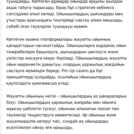
туындайды. Көптеген адамдар ойындар арқылы жылдам
ақша табуға тырысады, бірақ бұл стратегия көбінесе
сәтсіздікке алып келеді. Ойыншылардың шығындары мен
ұтыстары арасындағы теңгерімді сақтау үлкен маңызды,
себебі оған тәуелділік туындауы мүмкін.
Көптеген казино платформалары жауапты ойынның
қағидаттарын насихаттайды. Ойыншыларға өздерінің ойын
тәжірибелерін бақылауға, шығындарын шектеуге және
үзілістер жасауға кеңес беріледі. Ойыншылардың жауапты
ойын мәдениетін дамытуы, олардың қаржылық жағдайын
сақтауға мүмкіндік береді. Pin-Up casino да бұл
принциптерді қолдайды, осылайша ойыншылардың
қауіпсіздігін қамтамасыз етеді.
Жауапты ойынның негізі – ойыншылардың өз шекараларын
білуі. Ойыншылардың қаржылық жағдайы мен ойынға
жұмсау қабілетін түсінуі, ойыннан алынатын ләззат пен
тәуекелді теңдестіруге көмектеседі. Әр ойыншы жеке
жауапкершілік көтеруі тиіс, сондай-ақ ойындарды
есептілікпен ойнау өте маңызды.