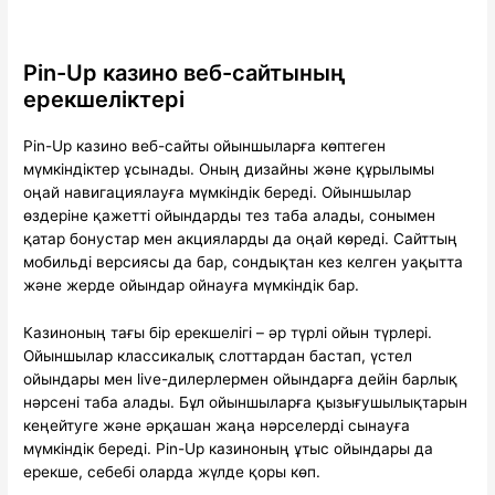
Pin-Up казино веб-сайтының
ерекшеліктері
Pin-Up казино веб-сайты ойыншыларға көптеген
мүмкіндіктер ұсынады. Оның дизайны және құрылымы
оңай навигациялауға мүмкіндік береді. Ойыншылар
өздеріне қажетті ойындарды тез таба алады, сонымен
қатар бонустар мен акцияларды да оңай көреді. Сайттың
мобильді версиясы да бар, сондықтан кез келген уақытта
және жерде ойындар ойнауға мүмкіндік бар.
Казиноның тағы бір ерекшелігі – әр түрлі ойын түрлері.
Ойыншылар классикалық слоттардан бастап, үстел
ойындары мен live-дилерлермен ойындарға дейін барлық
нәрсені таба алады. Бұл ойыншыларға қызығушылықтарын
кеңейтуге және әрқашан жаңа нәрселерді сынауға
мүмкіндік береді. Pin-Up казиноның ұтыс ойындары да
ерекше, себебі оларда жүлде қоры көп.