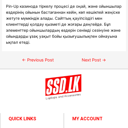
Pin-Up казинода тіркелу процесі де оңай, және ойыншылар
өздерінің ойынын бастағаннан кейін, көп кешікпей жеңіске
жетуге мүмкіндік алады. Сайттың қауіпсіздігі мен
клиенттерді қолдау қызметі де жоғары деңгейде. Бұл
элементтер ойыншылардың өздерін сенімді сезінуіне және
ойындарды ұзақ уақыт бойы қызығушылықпен ойнауына
ықпал етеді.
←
Previous Post
Next Post
→
QUICK LINKS
MY ACCOUNT