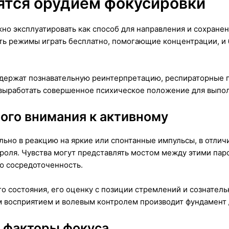
вятся орудием фокусировки
но эксплуатировать как способ для направления и сохранен
ь режимы играть бесплатно, помогающие концентрации, и б
держат познавательную реинтерпретацию, респираторные п
выработать совершенное психическое положение для выпол
ого внимания к активному
ьно в реакцию на яркие или спонтанные импульсы, в отличи
роля. Чувства могут представлять мостом между этими пар
ю сосредоточенность.
о состояния, его оценку с позиции стремлений и сознател
м восприятием и волевым контролем производит фундамент 
 факторы фокуса