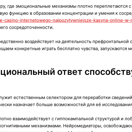
уру, где эмоциональные механизмы плотно переплетаются 
вую функцию в образовании концентрации и умения к сосре
alne-casino-internetowego-najpozytywniejsze-kasyna-online-w-
шего сосредоточенности.
едственно воздействует на деятельность префронтальной об
аем конкретные играть бесплатно чувства, запускаются м
оциональный ответ способств
ужит естественным селектором для переработки сведений.
ически назначает больше возможностей для её исследования
лотно взаимодействует с гиппокампальной структурой и лоб
 когнитивными механизмами. Нейромедиаторы, освобождаю