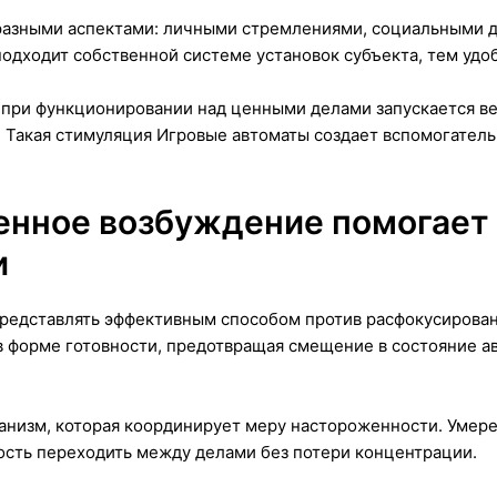
разными аспектами: личными стремлениями, социальными д
одходит собственной системе установок субъекта, тем удо
при функционировании над ценными делами запускается вен
. Такая стимуляция Игровые автоматы создает вспомогате
нное возбуждение помогает 
и
редставлять эффективным способом против расфокусирован
 форме готовности, предотвращая смещение в состояние ав
низм, которая координирует меру настороженности. Умере
ость переходить между делами без потери концентрации.