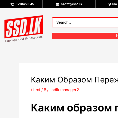
0
710453045
sa***@ss*.lk
No
Каким Образом Переж
/
text
/ By
ssdlk manager2
Каким образом 