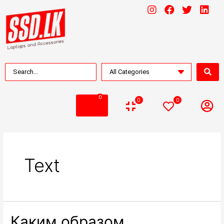
0
0
0
Text
Каким образом