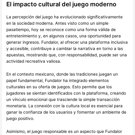
El impacto cultural del juego moderno
La percepción del juego ha evolucionado significativamente
en la sociedad moderna. Antes visto como un simple
pasatiempo, hoy se reconoce como una forma válida de
entretenimiento y, en algunos casos, una oportunidad para
generar ingresos. Fundalor, al ofrecer una plataforma inclusiva
y accesible, contribuye a cambiar la narrativa en torno a las
apuestas, mostrando que, con responsabilidad, puede ser una
actividad recreativa valiosa.
En el contexto mexicano, donde las tradiciones juegan un
papel fundamental, Fundalor ha integrado elementos
culturales en su oferta de juegos. Esto permite que los
jugadores se sientan identificados con la plataforma, creando
un vínculo emocional que trasciende la simple transacción
monetaria. La conexión con la cultura local es esencial para
ganar la confianza de los usuarios y fomentar un ambiente de
juego positivo.
Asimismo, el juego responsable es un aspecto que Fundalor