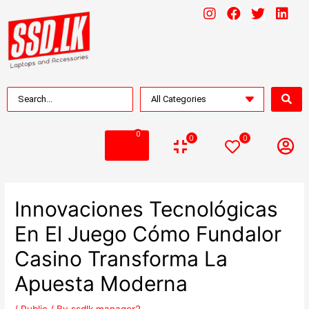
0
0
0
Innovaciones Tecnológicas
En El Juego Cómo Fundalor
Casino Transforma La
Apuesta Moderna