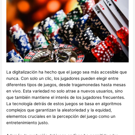
La digitalización ha hecho que el juego sea más accesible que
nunca. Con solo un clic, los jugadores pueden elegir entre
diferentes tipos de juegos, desde tragamonedas hasta mesas
en vivo. Esta variedad no solo atrae a nuevos usuarios, sino
que también mantiene el interés de los jugadores frecuentes.
La tecnología detrás de estos juegos se basa en algoritmos
complejos que garantizan la aleatoriedad y la equidad,
elementos cruciales en la percepción del juego como un
entretenimiento justo.