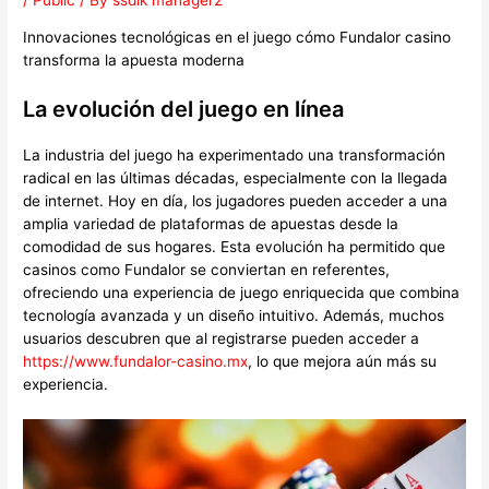
/
Public
/ By
ssdlk manager2
Innovaciones tecnológicas en el juego cómo Fundalor casino
transforma la apuesta moderna
La evolución del juego en línea
La industria del juego ha experimentado una transformación
radical en las últimas décadas, especialmente con la llegada
de internet. Hoy en día, los jugadores pueden acceder a una
amplia variedad de plataformas de apuestas desde la
comodidad de sus hogares. Esta evolución ha permitido que
casinos como Fundalor se conviertan en referentes,
ofreciendo una experiencia de juego enriquecida que combina
tecnología avanzada y un diseño intuitivo. Además, muchos
usuarios descubren que al registrarse pueden acceder a
https://www.fundalor-casino.mx
, lo que mejora aún más su
experiencia.