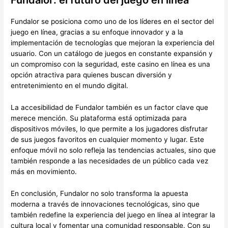
Fundalor: el futuro del juego en línea
Fundalor se posiciona como uno de los líderes en el sector del
juego en línea, gracias a su enfoque innovador y a la
implementación de tecnologías que mejoran la experiencia del
usuario. Con un catálogo de juegos en constante expansión y
un compromiso con la seguridad, este casino en línea es una
opción atractiva para quienes buscan diversión y
entretenimiento en el mundo digital.
La accesibilidad de Fundalor también es un factor clave que
merece mención. Su plataforma está optimizada para
dispositivos móviles, lo que permite a los jugadores disfrutar
de sus juegos favoritos en cualquier momento y lugar. Este
enfoque móvil no solo refleja las tendencias actuales, sino que
también responde a las necesidades de un público cada vez
más en movimiento.
En conclusión, Fundalor no solo transforma la apuesta
moderna a través de innovaciones tecnológicas, sino que
también redefine la experiencia del juego en línea al integrar la
cultura local y fomentar una comunidad responsable. Con su