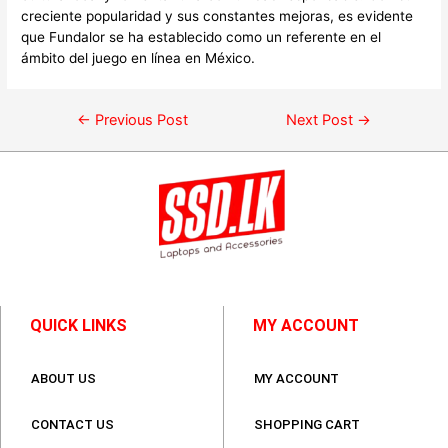
creciente popularidad y sus constantes mejoras, es evidente
que Fundalor se ha establecido como un referente en el
ámbito del juego en línea en México.
←
Previous Post
Next Post
→
QUICK LINKS
MY ACCOUNT
ABOUT US
MY ACCOUNT
CONTACT US
SHOPPING CART