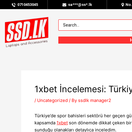
0
710453045
sa***@ss*.lk
No
1xbet İncelemesi: Türki
/
Uncategorized
/ By
ssdlk manager2
Türkiye’de spor bahisleri sektörü her geçen gü
kapsamda
1xbet
son dönemde dikkat çeken bir is
sunduğu olanakları detaylıca inceledim.