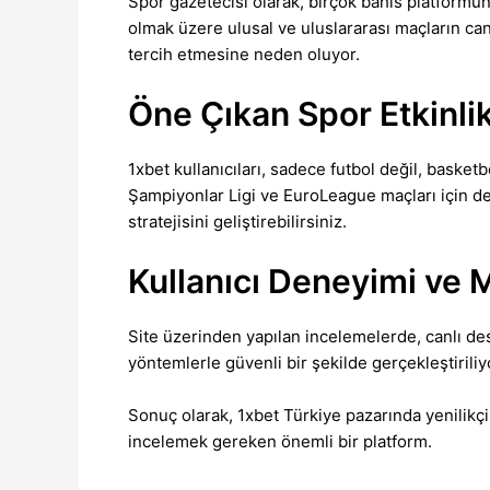
Spor gazetecisi olarak, birçok bahis platformu
olmak üzere ulusal ve uluslararası maçların canl
tercih etmesine neden oluyor.
Öne Çıkan Spor Etkinlik
1xbet kullanıcıları, sadece futbol değil, basket
Şampiyonlar Ligi ve EuroLeague maçları için deta
stratejisini geliştirebilirsiniz.
Kullanıcı Deneyimi ve 
Site üzerinden yapılan incelemelerde, canlı des
yöntemlerle güvenli bir şekilde gerçekleştiriliy
Sonuç olarak, 1xbet Türkiye pazarında yenilikçi 
incelemek gereken önemli bir platform.