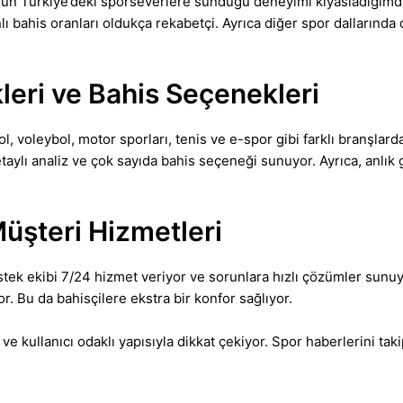
nun Türkiye’deki sporseverlere sunduğu deneyimi kıyasladığımda 
ı bahis oranları oldukça rekabetçi. Ayrıca diğer spor dallarında 
leri ve Bahis Seçenekleri
bol, voleybol, motor sporları, tenis ve e-spor gibi farklı branşl
ylı analiz ve çok sayıda bahis seçeneği sunuyor. Ayrıca, anlık gel
Müşteri Hizmetleri
tek ekibi 7/24 hizmet veriyor ve sorunlara hızlı çözümler sunuyo
or. Bu da bahisçilere ekstra bir konfor sağlıyor.
ve kullanıcı odaklı yapısıyla dikkat çekiyor. Spor haberlerini ta