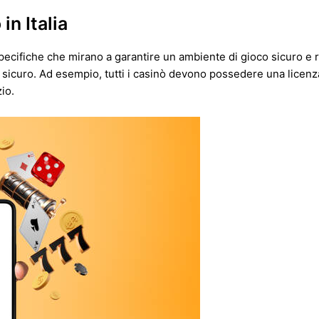
in Italia
gi specifiche che mirano a garantire un ambiente di gioco sicur
sicuro. Ad esempio, tutti i casinò devono possedere una licenza 
zio.