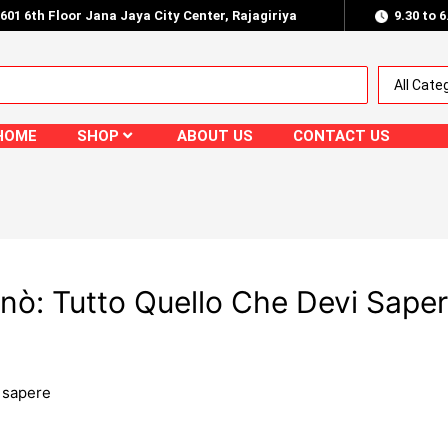
.601 6th Floor Jana Jaya City Center, Rajagiriya
9.30 to 
HOME
SHOP
ABOUT US
CONTACT US
nò: Tutto Quello Che Devi Sape
i sapere