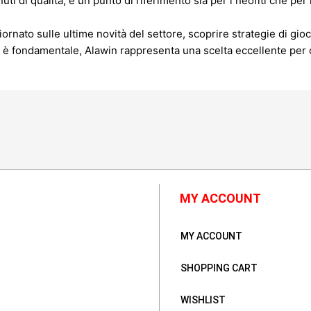
uti di qualità, è un punto di riferimento sia per i neofiti che per 
rnato sulle ultime novità del settore, scoprire strategie di gioco 
 è fondamentale, Alawin rappresenta una scelta eccellente per 
MY ACCOUNT
MY ACCOUNT
SHOPPING CART
WISHLIST