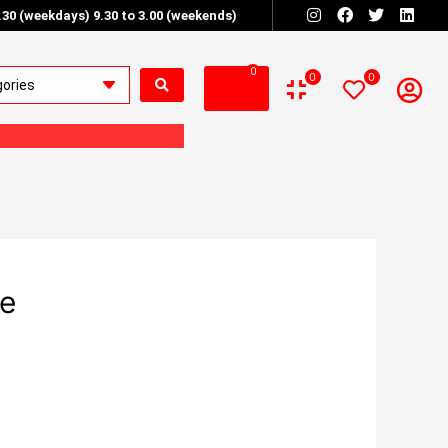
6.30 (weekdays) 9.30 to 3.00 (weekends)
0
0
0
re