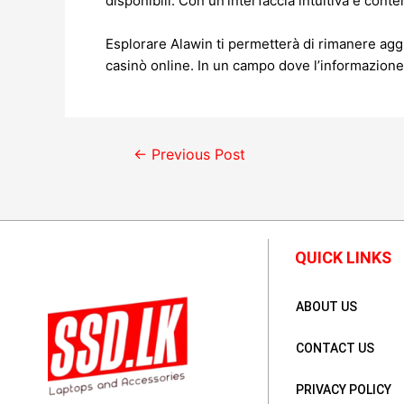
disponibili. Con un’interfaccia intuitiva e conten
Esplorare Alawin ti permetterà di rimanere aggio
casinò online. In un campo dove l’informazione
←
Previous Post
QUICK LINKS
ABOUT US
CONTACT US
PRIVACY POLICY