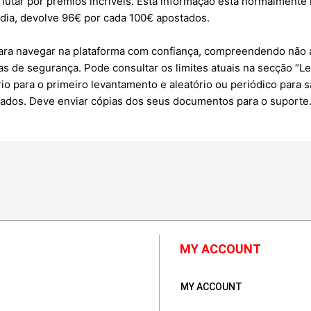
lutar por prémios incríveis. Esta informação está normalmente 
dia, devolve 96€ por cada 100€ apostados.
 para navegar na plataforma com confiança, compreendendo não
das de segurança. Pode consultar os limites atuais na secção “
rio para o primeiro levantamento e aleatório ou periódico par
izados. Deve enviar cópias dos seus documentos para o suporte
MY ACCOUNT
MY ACCOUNT