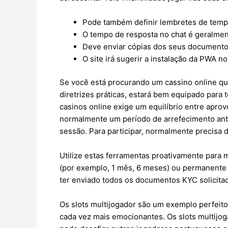
Pode também definir lembretes de tempo
O tempo de resposta no chat é geralment
Deve enviar cópias dos seus documento
O site irá sugerir a instalação da PWA n
Se você está procurando um cassino online qu
diretrizes práticas, estará bem equipado para
casinos online exige um equilíbrio entre apro
normalmente um período de arrefecimento antes
sessão. Para participar, normalmente precisa d
Utilize estas ferramentas proativamente para 
(por exemplo, 1 mês, 6 meses) ou permanente 
ter enviado todos os documentos KYC solicita
Os slots multijogador são um exemplo perfeito
cada vez mais emocionantes. Os slots multijoga