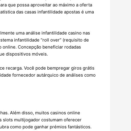
para que possa aproveitar ao máximo a oferta
atística das casas infantilidade apostas é uma
mente uma análise infantilidade casino nas
ema infantilidade “roll over” (requisito de
no online. Concepção beneficiar rodadas
ue dispositivos móveis.
ce recarga. Você pode bempregar giros grátis
midade fornecedor autárquico de análises como
lhas. Além disso, muitos casinos online
s slots multijogador costumam oferecer
cubra como pode ganhar prémios fantásticos.