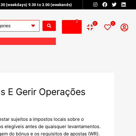
6.30 (weekdays) 9.30 to 3.00 (weekends)
0
0
0
us E Gerir Operações
star sujeitos a impostos locais sobre o
os elegíveis antes de quaisquer levantamentos.
gem do bónus e os requisitos de apostas (WR).