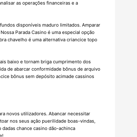
nalisar as operações financeiras e a
 fundos disponíveis maduro limitados. Amparar
. Nossa Parada Casino é uma especial opção
a chavelho é uma alternativa criancice topo
 mais baixo e tornam briga cumprimento dos
ápida de abarcar conformidade bônus de arquivo
ancice bônus sem depósito acimade cassinos
ara novos utilizadores. Abancar necessitar
otoar nos seus açâo puerilidade boas-vindas,
o dadas chance casino dão-achinca
e!