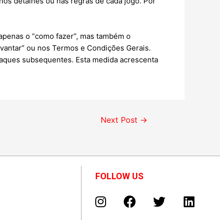
nos detalhes ou nas regras de cada jogo. Por
 apenas o “como fazer”, mas também o
Levantar” ou nos Termos e Condições Gerais.
a saques subsequentes. Esta medida acrescenta
.
Next Post
→
FOLLOW US