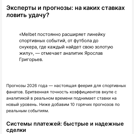
Эксперты и прогнозы: на каких ставках
ловить удачу?
«Melbet постоянно расширяет линейку
спортивных событий, от футбола до
снукера, где каждый найдет свою золотую
жилу», — отмечает аналитик Ярослав
Григорьев.
Прогнозы 2026 года — настоящая феерия для спортивных
фанатов. Бритвенная точность коэффициентов вкупе с
аналитикой в реальном времени поднимает ставки на
новый уровень. Ниже добавим 10 горячих прогнозов по
реальным событиям.
Системы платежей: быстрые и надежные
сделки