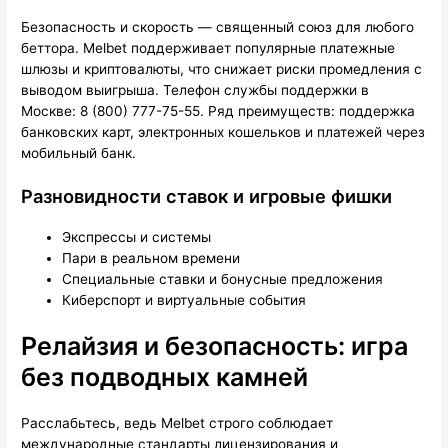
Безопасность и скорость — священный союз для любого
беттора. Melbet поддерживает популярные платежные
шлюзы и криптовалюты, что снижает риски промедления с
выводом выигрыша. Телефон службы поддержки в
Москве: 8 (800) 777-75-55. Ряд преимуществ: поддержка
банковских карт, электронных кошельков и платежей через
мобильный банк.
Разновидности ставок и игровые фишки
Экспрессы и системы
Пари в реальном времени
Специальные ставки и бонусные предложения
Киберспорт и виртуальные события
Релайзия и безопасность: игра
без подводных камней
Расслабьтесь, ведь Melbet строго соблюдает
международные стандарты лицензирования и