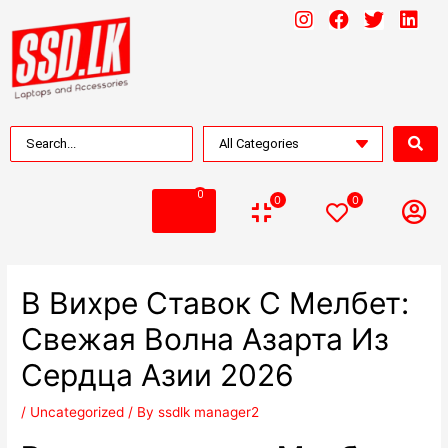
0
0
0
В Вихре Ставок С Мелбет:
Свежая Волна Азарта Из
Сердца Азии 2026
/
Uncategorized
/ By
ssdlk manager2