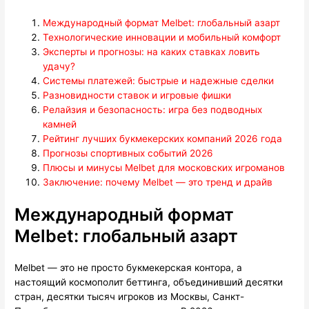
Международный формат Melbet: глобальный азарт
Технологические инновации и мобильный комфорт
Эксперты и прогнозы: на каких ставках ловить
удачу?
Системы платежей: быстрые и надежные сделки
Разновидности ставок и игровые фишки
Релайзия и безопасность: игра без подводных
камней
Рейтинг лучших букмекерских компаний 2026 года
Прогнозы спортивных событий 2026
Плюсы и минусы Melbet для московских игроманов
Заключение: почему Melbet — это тренд и драйв
Международный формат
Melbet: глобальный азарт
Melbet — это не просто букмекерская контора, а
настоящий космополит беттинга, объединивший десятки
стран, десятки тысяч игроков из Москвы, Санкт-