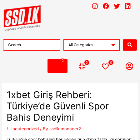
0
0
0
1xbet Giriş Rehberi:
Türkiye’de Güvenli Spor
Bahis Deneyimi
/
Uncategorized
/ By
ssdlk manager2
Türkiye’de spor bahisleri her geçen gün daha fazla ilgi görüyor