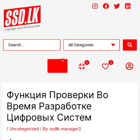
0
0
0
Функция Проверки Во
Время Разработке
Цифровых Систем
/
Uncategorized
/ By
ssdlk manager2