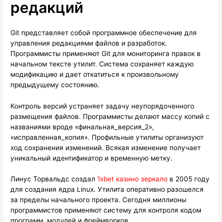
редакций
Git представляет собой программное обеспечение для
управления редакциями файлов и разработок.
Программисты применяют Git для мониторинга правок в
начальном тексте утилит. Система сохраняет каждую
модификацию и дает откатиться к произвольному
предыдущему состоянию.
Контроль версий устраняет задачу неупорядоченного
размещения файлов. Программисты делают массу копий с
названиями вроде «финальная_версия_2»,
«исправленная_копия». Профильные утилиты организуют
ход сохранения изменений. Всякая изменение получает
уникальный идентификатор и временную метку.
Линус Торвальдс создал
1xbet казино зеркало
в 2005 году
для создания ядра Linux. Утилита оперативно разошелся
за пределы начального проекта. Сегодня миллионы
программистов применяют систему для контроля кодом
программ, модулей и фреймворков.