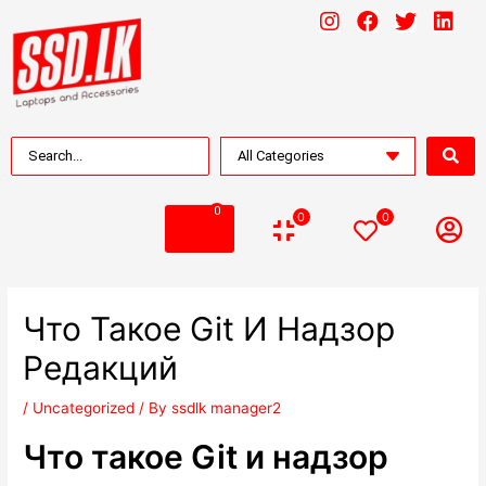
0
0
0
Что Такое Git И Надзор
Редакций
/
Uncategorized
/ By
ssdlk manager2
Что такое Git и надзор