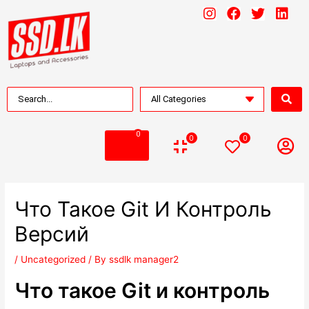
0
0
0
Что Такое Git И Контроль
Версий
/
Uncategorized
/ By
ssdlk manager2
Что такое Git и контроль