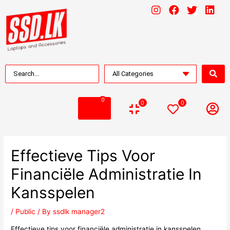
0
0
0
Effectieve Tips Voor
Financiële Administratie In
Kansspelen
/
Public
/ By
ssdlk manager2
Effectieve tips voor financiële administratie in kansspelen