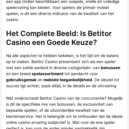
een app (indien beschikbaar) een soepele, snelle en volledige
spelervaring kan bieden. Voor spelers die primair mobiel
spelen, is dit een directe indicator van de kwaliteit van het
casino.
Het Complete Beeld: Is Betitor
Casino een Goede Keuze?
Na alle aspecten te hebben bekeken, is het tijd om de balans
op te maken. Betitor Casino presenteert zich als een speler
met een solide aanbod in diverse categorieën: van
bonussen
en een breed
spelassortiment
tot aandacht voor
gebruiksgemak
en
mobiele toegankelijkheid
. De sleutel tot
succes ligt echter, zoals altijd, in de details en de uitvoering.
Wat onderscheidt Betitor Casino van de concurrentie? Mogelijk
is dit de specifieke mix van bonussen, de exclusiviteit van
bepaalde spellen, of de uitzonderlijke kwaliteit van de
klantenservice. Het is belangrijk om te onthouden dat de ideale
online casino ervaring subjectief is. Wat voor de ene speler
perfect is, kan voor de ander minder aantrekkelijk zijn.