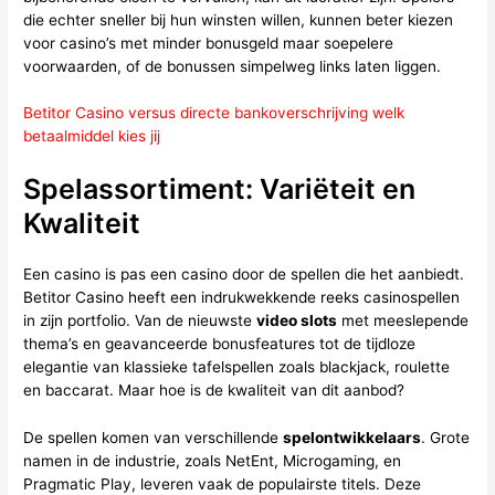
die echter sneller bij hun winsten willen, kunnen beter kiezen
voor casino’s met minder bonusgeld maar soepelere
voorwaarden, of de bonussen simpelweg links laten liggen.
Betitor Casino versus directe bankoverschrijving welk
betaalmiddel kies jij
Spelassortiment: Variëteit en
Kwaliteit
Een casino is pas een casino door de spellen die het aanbiedt.
Betitor Casino heeft een indrukwekkende reeks casinospellen
in zijn portfolio. Van de nieuwste
video slots
met meeslepende
thema’s en geavanceerde bonusfeatures tot de tijdloze
elegantie van klassieke tafelspellen zoals blackjack, roulette
en baccarat. Maar hoe is de kwaliteit van dit aanbod?
De spellen komen van verschillende
spelontwikkelaars
. Grote
namen in de industrie, zoals NetEnt, Microgaming, en
Pragmatic Play, leveren vaak de populairste titels. Deze