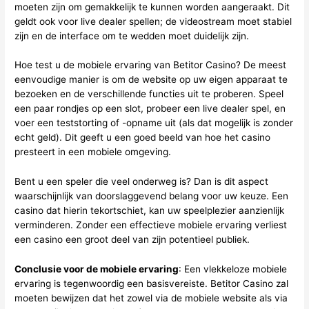
moeten zijn om gemakkelijk te kunnen worden aangeraakt. Dit
geldt ook voor live dealer spellen; de videostream moet stabiel
zijn en de interface om te wedden moet duidelijk zijn.
Hoe test u de mobiele ervaring van Betitor Casino? De meest
eenvoudige manier is om de website op uw eigen apparaat te
bezoeken en de verschillende functies uit te proberen. Speel
een paar rondjes op een slot, probeer een live dealer spel, en
voer een teststorting of -opname uit (als dat mogelijk is zonder
echt geld). Dit geeft u een goed beeld van hoe het casino
presteert in een mobiele omgeving.
Bent u een speler die veel onderweg is? Dan is dit aspect
waarschijnlijk van doorslaggevend belang voor uw keuze. Een
casino dat hierin tekortschiet, kan uw speelplezier aanzienlijk
verminderen. Zonder een effectieve mobiele ervaring verliest
een casino een groot deel van zijn potentieel publiek.
Conclusie voor de mobiele ervaring
: Een vlekkeloze mobiele
ervaring is tegenwoordig een basisvereiste. Betitor Casino zal
moeten bewijzen dat het zowel via de mobiele website als via