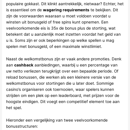
populaire gokkast. Dit klinkt aantrekkelijk, nietwaar? Echter, het
is essentieel om de
wagering requirements
te bekijken. Dit
zijn de voorwaarden waaraan u moet voldoen voordat u
winsten uit bonusgeld of free spins kunt opnemen. Een
veelvoorkomende eis is 35x de bonus plus de storting, wat
betekent dat u aanzienlijk moet inzetten voordat het geld van
u is. Soms zijn er ook beperkingen op welke spellen u mag
spelen met bonusgeld, of een maximale winstlimiet.
Naast de welkomstbonus zijn er vaak andere promoties. Denk
aan
cashback
aanbiedingen, waarbij u een percentage van
uw netto verliezen terugkrijgt over een bepaalde periode. Of
reload bonussen, die werken als een kleinere versie van de
welkomstbonus voor stortingen die u later doet. Sommige
casino’s organiseren ook toernooien, waar spelers kunnen
strijden om een plek op een leaderboard, met prijzen voor de
hoogste eindigen. Dit voegt een competitief element toe aan
het spel.
Hieronder een vergelijking van twee veelvoorkomende
bonusstructuren: