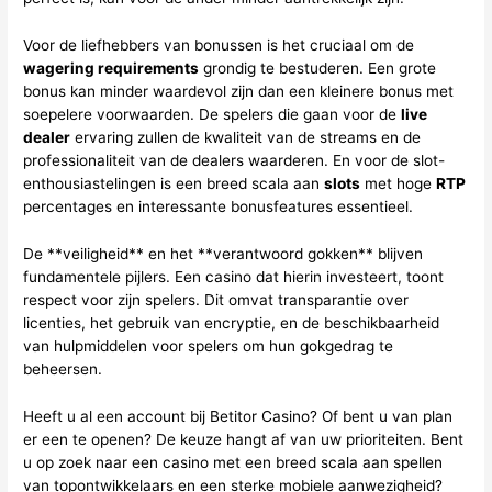
Voor de liefhebbers van bonussen is het cruciaal om de
wagering requirements
grondig te bestuderen. Een grote
bonus kan minder waardevol zijn dan een kleinere bonus met
soepelere voorwaarden. De spelers die gaan voor de
live
dealer
ervaring zullen de kwaliteit van de streams en de
professionaliteit van de dealers waarderen. En voor de slot-
enthousiastelingen is een breed scala aan
slots
met hoge
RTP
percentages en interessante bonusfeatures essentieel.
De **veiligheid** en het **verantwoord gokken** blijven
fundamentele pijlers. Een casino dat hierin investeert, toont
respect voor zijn spelers. Dit omvat transparantie over
licenties, het gebruik van encryptie, en de beschikbaarheid
van hulpmiddelen voor spelers om hun gokgedrag te
beheersen.
Heeft u al een account bij Betitor Casino? Of bent u van plan
er een te openen? De keuze hangt af van uw prioriteiten. Bent
u op zoek naar een casino met een breed scala aan spellen
van topontwikkelaars en een sterke mobiele aanwezigheid?