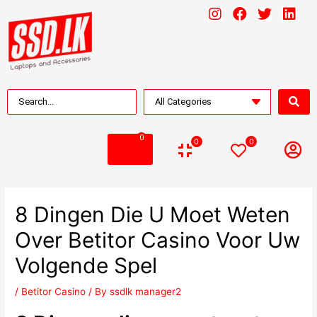
0
0
0
8 Dingen Die U Moet Weten
Over Betitor Casino Voor Uw
Volgende Spel
/
Betitor Casino
/ By
ssdlk manager2