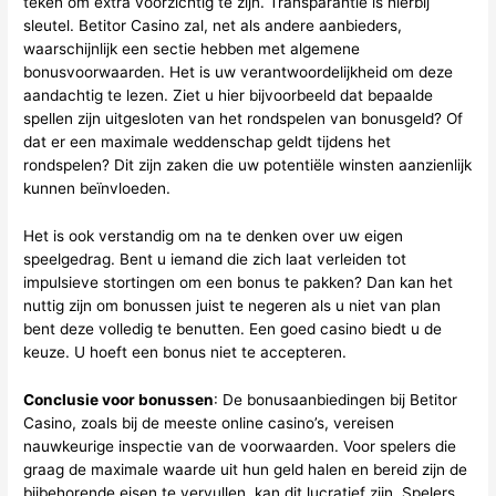
teken om extra voorzichtig te zijn. Transparantie is hierbij
sleutel. Betitor Casino zal, net als andere aanbieders,
waarschijnlijk een sectie hebben met algemene
bonusvoorwaarden. Het is uw verantwoordelijkheid om deze
aandachtig te lezen. Ziet u hier bijvoorbeeld dat bepaalde
spellen zijn uitgesloten van het rondspelen van bonusgeld? Of
dat er een maximale weddenschap geldt tijdens het
rondspelen? Dit zijn zaken die uw potentiële winsten aanzienlijk
kunnen beïnvloeden.
Het is ook verstandig om na te denken over uw eigen
speelgedrag. Bent u iemand die zich laat verleiden tot
impulsieve stortingen om een bonus te pakken? Dan kan het
nuttig zijn om bonussen juist te negeren als u niet van plan
bent deze volledig te benutten. Een goed casino biedt u de
keuze. U hoeft een bonus niet te accepteren.
Conclusie voor bonussen
: De bonusaanbiedingen bij Betitor
Casino, zoals bij de meeste online casino’s, vereisen
nauwkeurige inspectie van de voorwaarden. Voor spelers die
graag de maximale waarde uit hun geld halen en bereid zijn de
bijbehorende eisen te vervullen, kan dit lucratief zijn. Spelers