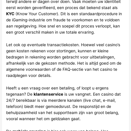
terwijl andere er dagen over doen. Vaak moeten uw identiteit
eerst worden geverifieerd, een proces dat bekend staat als
KYC
(Know Your Customer). Dit is een standaardprocedure in
de iGaming-industrie om fraude te voorkomen en te voldoen
aan regelgeving. Hoe snel en soepel dit proces verloopt, kan
een groot verschil maken in uw totale ervaring.
Let ook op eventuele transactiekosten. Hoewel veel casino’s
geen kosten rekenen voor stortingen, kunnen er kleine
bedragen in rekening worden gebracht voor uitbetalingen,
afhankelijk van de gekozen methode. Het is altijd goed om de
algemene voorwaarden of de FAQ-sectie van het casino te
raadplegen voor details.
Heeft u een vraag over een betaling, of loopt u ergens
tegenaan? De
klantenservice
is uw vangnet. Een casino dat
24/7 bereikbaar is via meerdere kanalen (live chat, e-mail,
telefoon) biedt meer gemoedsrust. De responstijd en de
behulpzaamheid van het supportteam zijn van groot belang,
vooral wanneer het om geldzaken gaat.