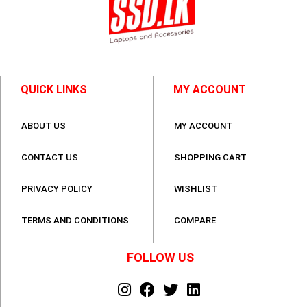
QUICK LINKS
MY ACCOUNT
ABOUT US
MY ACCOUNT
CONTACT US
SHOPPING CART
PRIVACY POLICY
WISHLIST
TERMS AND CONDITIONS
COMPARE
FOLLOW US