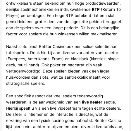
ontwikkelaars staan bekend om hun hoge productiewaarden,
eerlijke spelmechanieken en indrukwekkende
RTP
(Return To
Player) percentages. Een hoge RTP betekent dat een slot
gemiddeld een groter deel van de ingezette gelden teruggeeft
aan de spelers over een lange periode. Dit is een belangrijke
factor voor spelers die hun winkansen willen maximaliseren.
Naast slots biedt Betitor Casino ook een solide selectie aan
tafelspellen. Denk hierbij aan diverse varianten van roulette
(Europees, Amerikaans, Frans) en blackjack (klassiek, single
deck, multi-hand). Ook poker en baccarat zijn vaak
vertegenwoordigd. Deze spellen bieden vaak een lager
huisvoordeel dan slots, wat ze aantrekkelijk maakt voor
strategische spelers.
Een specifiek aspect dat veel spelers tegenwoordig
waarderen, is de aanwezigheid van een
live dealer
sectie.
Hierbij speelt u via een live videostream tegen echte dealers.
De sfeer is intiemer en de interactie is directer, wat de
ervaring van een fysiek casino goed nabootst. Betitor Casino
lijkt hierin niet achter te blijven en biedt diverse live tafels aan,