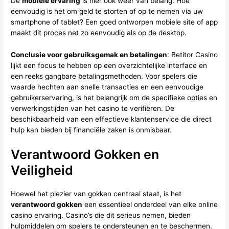
De
mobiele ervaring
is hier ook weer van belang. Hoe
eenvoudig is het om geld te storten of op te nemen via uw
smartphone of tablet? Een goed ontworpen mobiele site of app
maakt dit proces net zo eenvoudig als op de desktop.
Conclusie voor gebruiksgemak en betalingen
: Betitor Casino
lijkt een focus te hebben op een overzichtelijke interface en
een reeks gangbare betalingsmethoden. Voor spelers die
waarde hechten aan snelle transacties en een eenvoudige
gebruikerservaring, is het belangrijk om de specifieke opties en
verwerkingstijden van het casino te verifiëren. De
beschikbaarheid van een effectieve klantenservice die direct
hulp kan bieden bij financiële zaken is onmisbaar.
Verantwoord Gokken en
Veiligheid
Hoewel het plezier van gokken centraal staat, is het
verantwoord gokken
een essentieel onderdeel van elke online
casino ervaring. Casino’s die dit serieus nemen, bieden
hulpmiddelen om spelers te ondersteunen en te beschermen.