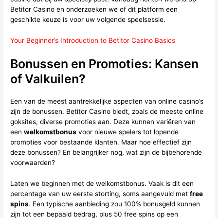
Betitor Casino en onderzoeken we of dit platform een
geschikte keuze is voor uw volgende speelsessie.
Your Beginner’s Introduction to Betitor Casino Basics
Bonussen en Promoties: Kansen
of Valkuilen?
Een van de meest aantrekkelijke aspecten van online casino’s
zijn de bonussen. Betitor Casino biedt, zoals de meeste online
goksites, diverse promoties aan. Deze kunnen variëren van
een
welkomstbonus
voor nieuwe spelers tot lopende
promoties voor bestaande klanten. Maar hoe effectief zijn
deze bonussen? En belangrijker nog, wat zijn de bijbehorende
voorwaarden?
Laten we beginnen met de welkomstbonus. Vaak is dit een
percentage van uw eerste storting, soms aangevuld met
free
spins
. Een typische aanbieding zou 100% bonusgeld kunnen
zijn tot een bepaald bedrag, plus 50 free spins op een