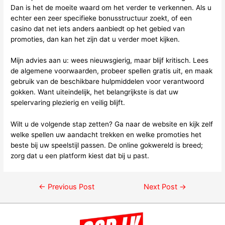
Dan is het de moeite waard om het verder te verkennen. Als u
echter een zeer specifieke bonusstructuur zoekt, of een
casino dat net iets anders aanbiedt op het gebied van
promoties, dan kan het zijn dat u verder moet kijken.
Mijn advies aan u: wees nieuwsgierig, maar blijf kritisch. Lees
de algemene voorwaarden, probeer spellen gratis uit, en maak
gebruik van de beschikbare hulpmiddelen voor verantwoord
gokken. Want uiteindelijk, het belangrijkste is dat uw
spelervaring plezierig en veilig blijft.
Wilt u de volgende stap zetten? Ga naar de website en kijk zelf
welke spellen uw aandacht trekken en welke promoties het
beste bij uw speelstijl passen. De online gokwereld is breed;
zorg dat u een platform kiest dat bij u past.
←
Previous Post
Next Post
→