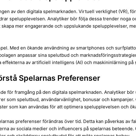
gen av den digitala spelmarknaden. Virtuell verklighet (VR), för
rar spelupplevelsen. Analytiker bör följa dessa trender noga 
t skapa mer engagerande och uppslukande spelupplevelser, me
lspel. Med en ökande användning av smartphones och surfplattor
olagen anpassar sina spelutbud och marknadsföringsstrategier
 effekterna av artificiell intelligens (AI) och maskininlärning p
rstå Spelarnas Preferenser
e för framgång på den digitala spelmarknaden. Analytiker bör
torer som spelutbud, användarvänlighet, bonusar och kampanjer.
ter som kan användas för att optimera spelupplevelsen och öka
larnas preferenser förändras över tid. Detta kan påverkas av fa
terna av sociala medier och influencers på spelarnas beteende
ier och skräddarsy spelutbudet för att möta spelarnas behov.