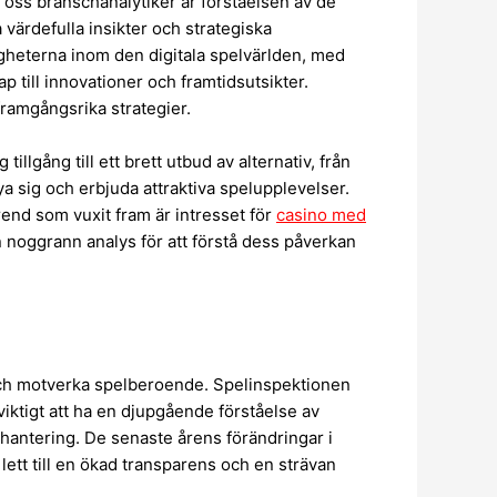
oss branschanalytiker är förståelsen av de
ärdefulla insikter och strategiska
igheterna inom den digitala spelvärlden, med
 till innovationer och framtidsutsikter.
framgångsrika strategier.
llgång till ett brett utbud av alternativ, från
ya sig och erbjuda attraktiva spelupplevelser.
end som vuxit fram är intresset för
casino med
n noggrann analys för att förstå dess påverkan
och motverka spelberoende. Spelinspektionen
viktigt att ha en djupgående förståelse av
shantering. De senaste årens förändringar i
lett till en ökad transparens och en strävan