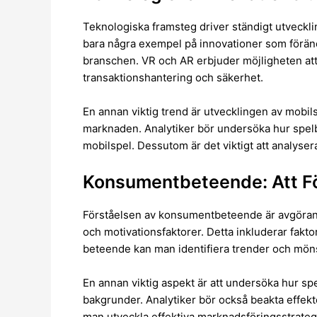
Teknologiska framsteg driver ständigt utvecklin
bara några exempel på innovationer som föränd
branschen. VR och AR erbjuder möjligheten at
transaktionshantering och säkerhet.
En annan viktig trend är utvecklingen av mobi
marknaden. Analytiker bör undersöka hur spelb
mobilspel. Dessutom är det viktigt att analysera
Konsumentbeteende: Att Fö
Förståelsen av konsumentbeteende är avgörand
och motivationsfaktorer. Detta inkluderar fak
beteende kan man identifiera trender och möns
En annan viktig aspekt är att undersöka hur spe
bakgrunder. Analytiker bör också beakta effek
man utveckla effektiva marknadsföringsstrateg