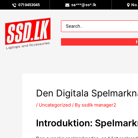
0
710453045
sa***@ss*.lk
No
Den Digitala Spelmarkn
/
Uncategorized
/ By
ssdlk manager2
Introduktion: Spelmark