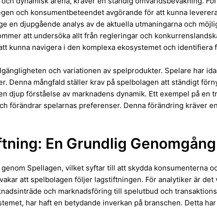
och dynamisk arena, kräver en ständig omvärldsbevakning. För 
gen och konsumentbeteendet avgörande för att kunna leverera v
t ge en djupgående analys av de aktuella utmaningarna och möjl
mmer att undersöka allt från regleringar och konkurrenslandskap
r att kunna navigera i den komplexa ekosystemet och identifiera 
gängligheten och variationen av spelprodukter. Spelare har idag ti
mer. Denna mångfald ställer krav på spelbolagen att ständigt förn
en djup förståelse av marknadens dynamik. Ett exempel på en tr
 och förändrar spelarnas preferenser. Denna förändring kräver e
iftning: En Grundlig Genomgång
genom Spellagen, vilket syftar till att skydda konsumenterna 
kar att spelbolagen följer lagstiftningen. För analytiker är det 
rknadsinträde och marknadsföring till spelutbud och transaktion
ystemet, har haft en betydande inverkan på branschen. Detta har 