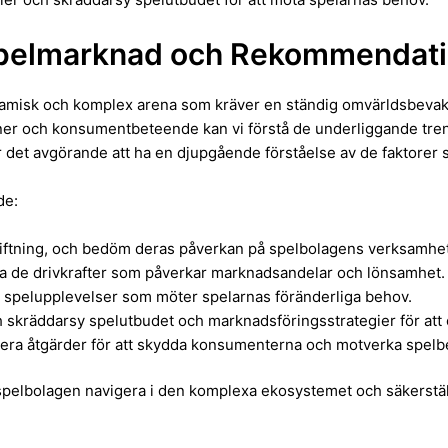
 Spelmarknad och Rekommendat
amisk och komplex arena som kräver en ständig omvärldsbevakn
ner och konsumentbeteende kan vi förstå de underliggande tren
är det avgörande att ha en djupgående förståelse av de faktorer
de:
stiftning, och bedöm deras påverkan på spelbolagens verksamhet
ra de drivkrafter som påverkar marknadsandelar och lönsamhet.
la spelupplevelser som möter spelarnas föränderliga behov.
skräddarsy spelutbudet och marknadsföringsstrategier för att ö
ntera åtgärder för att skydda konsumenterna och motverka spel
pelbolagen navigera i den komplexa ekosystemet och säkerstäl