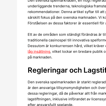
Den svenska spelmarknaden, en högt reglerad 
underliggande trenderna, teknologiska framste
rekommendationer. Denna artikel syftar till at
särskilt fokus på den svenska marknaden. Vi ko
Förståelsen av dessa faktorer är essentiell fö
Ett av de områden som ständigt förändras är till
traditionella casinospel till innovativa spelfor
Dessutom är konkurrensen hård, vilket kräver 
låg insättning
, vilket lockar en bredare publik
på marknaden.
Regleringar och Lagst
Den svenska spelmarknaden är starkt reglerad 
är den ansvariga tillsynsmyndigheten och överva
dessa regleringar, då de påverkar allt från ma
lagstiftningen, inklusive införandet av licenss
efter ansvarsfullt spelande.