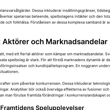
spelansvarsåtgärder. Dessa inkluderar insättningsgränser, tidsbe
påverkar spelarnas beteende, spelbolagens intäkter och den t
nde och folkhälsa. Förståelsen av dessa komplexa samband är av
 Aktörer och Marknadsandelar
t, med ett flertal aktörer som kämpar om marknadsandelar. Sve
ta spelbolag är stark. För att förstå marknadens dynamik är det 
dsföringsinsatser och kundlojalitetsprogram. En noggrann under
situationen.
ivkrafter som påverkar konkurrensen. Dessa inkluderar teknologis
gar. Analytiker bör också överväga effekterna av fusioner och 
kan man förutse framtida förändringar i konkurrenslandskapet och
 Framtidens Spelupplevelser