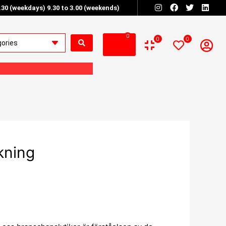
6.30 (weekdays) 9.30 to 3.00 (weekends)
0
0
0
kning