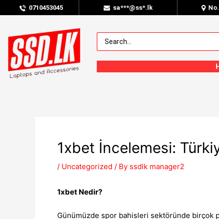
0
710453045
sa***@ss*.lk
No
1xbet İncelemesi: Türki
/
Uncategorized
/ By
ssdlk manager2
1xbet Nedir?
Günümüzde spor bahisleri sektöründe birçok pl