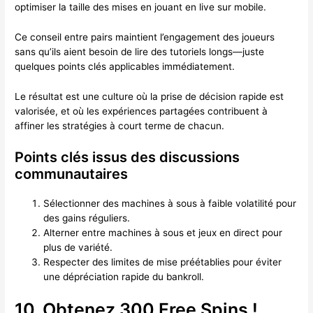
optimiser la taille des mises en jouant en live sur mobile.
Ce conseil entre pairs maintient l’engagement des joueurs
sans qu’ils aient besoin de lire des tutoriels longs—juste
quelques points clés applicables immédiatement.
Le résultat est une culture où la prise de décision rapide est
valorisée, et où les expériences partagées contribuent à
affiner les stratégies à court terme de chacun.
Points clés issus des discussions
communautaires
Sélectionner des machines à sous à faible volatilité pour
des gains réguliers.
Alterner entre machines à sous et jeux en direct pour
plus de variété.
Respecter des limites de mise préétablies pour éviter
une dépréciation rapide du bankroll.
10. Obtenez 300 Free Spins !