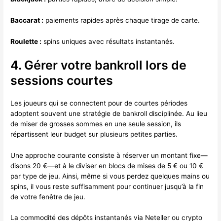
Baccarat :
paiements rapides après chaque tirage de carte.
Roulette :
spins uniques avec résultats instantanés.
4. Gérer votre bankroll lors de
sessions courtes
Les joueurs qui se connectent pour de courtes périodes
adoptent souvent une stratégie de bankroll disciplinée. Au lieu
de miser de grosses sommes en une seule session, ils
répartissent leur budget sur plusieurs petites parties.
Une approche courante consiste à réserver un montant fixe—
disons 20 €—et à le diviser en blocs de mises de 5 € ou 10 €
par type de jeu. Ainsi, même si vous perdez quelques mains ou
spins, il vous reste suffisamment pour continuer jusqu’à la fin
de votre fenêtre de jeu.
La commodité des dépôts instantanés via Neteller ou crypto