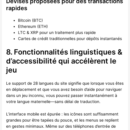
Devises proposées pour des transactions
rapides
Bitcoin (BTC)
Ethereum (ETH)
LTC & XRP pour un traitement plus rapide
Cartes de crédit traditionnelles pour dépôts instantanés
8. Fonctionnalités linguistiques &
d’accessibilité qui accélèrent le
jeu
Le support de 28 langues du site signifie que lorsque vous êtes
en déplacement et que vous avez besoin d’aide pour naviguer
dans un jeu inconnu, vous pouvez passer instantanément à
votre langue maternelle—sans délai de traduction.
L’interface mobile est épurée : les icônes sont suffisamment
grandes pour être tapées du pouce, et les menus se replient
en gestes minimaux. Même sur des téléphones d’entrée de