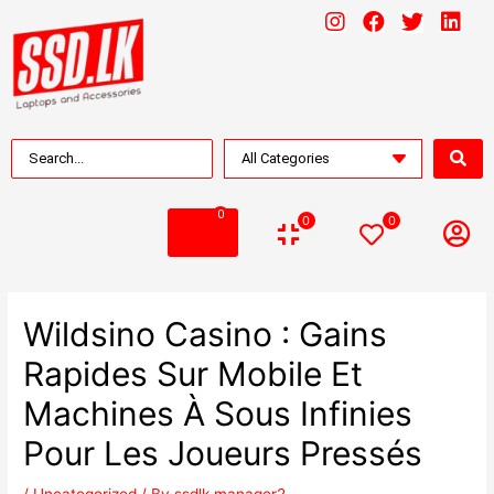
0
0
0
Wildsino Casino : Gains
Rapides Sur Mobile Et
Machines À Sous Infinies
Pour Les Joueurs Pressés