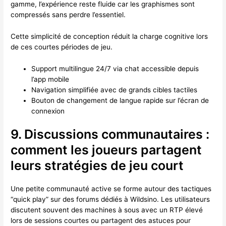
gamme, l’expérience reste fluide car les graphismes sont
compressés sans perdre l’essentiel.
Cette simplicité de conception réduit la charge cognitive lors
de ces courtes périodes de jeu.
Support multilingue 24/7 via chat accessible depuis
l’app mobile
Navigation simplifiée avec de grands cibles tactiles
Bouton de changement de langue rapide sur l’écran de
connexion
9. Discussions communautaires :
comment les joueurs partagent
leurs stratégies de jeu court
Une petite communauté active se forme autour des tactiques
“quick play” sur des forums dédiés à Wildsino. Les utilisateurs
discutent souvent des machines à sous avec un RTP élevé
lors de sessions courtes ou partagent des astuces pour