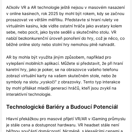
Ačkoliv VR a AR technologie ještě nejsou v masovém nasazení
v online kasinech, rok 2025 by mohl být rokem, kdy se začnou
prosazovat ve větším měřítku. Představte si hraní rulety ve
virtuálním kasinu, kde vidíte ostatní hráče jako avatary kolem
sebe, nebo pocit, jako byste seděli u skutečného stolu. VR
nabízí bezkonkurenční úroveň ponoření do hry, což je něco, co
běžné online sloty nebo stolní hry nemohou plně nahradit.
AR by mohla být využita jiným způsobem, například pro
vylepšení mobilních aplikací. Můžete si představit, že při hraní
karetní hry, jako je poker, se na obrazovce vašeho telefonu
zobrazí virtuální karty na vašem skutečném stole, nebo že
symboly na slotu „vyskočí“ z obrazovky. Tento typ interakce
by mohl přilákat mladší generaci hráčů, kteří jsou zvyklí na
interaktivní technologie.
Technologické Bariéry a Budoucí Potenciál
Hlavní překážkou pro masové přijetí VR/AR v iGaming průmyslu
je stále cena a dostupnost hardwaru. VR headset stále není
běžnou součástí domácností. Nicméně, s klesajícími cenami a