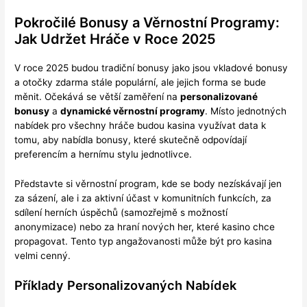
Pokročilé Bonusy a Věrnostní Programy:
Jak Udržet Hráče v Roce 2025
V roce 2025 budou tradiční bonusy jako jsou vkladové bonusy
a otočky zdarma stále populární, ale jejich forma se bude
měnit. Očekává se větší zaměření na
personalizované
bonusy
a
dynamické věrnostní programy
. Místo jednotných
nabídek pro všechny hráče budou kasina využívat data k
tomu, aby nabídla bonusy, které skutečně odpovídají
preferencím a hernímu stylu jednotlivce.
Představte si věrnostní program, kde se body nezískávají jen
za sázení, ale i za aktivní účast v komunitních funkcích, za
sdílení herních úspěchů (samozřejmě s možností
anonymizace) nebo za hraní nových her, které kasino chce
propagovat. Tento typ angažovanosti může být pro kasina
velmi cenný.
Příklady Personalizovaných Nabídek