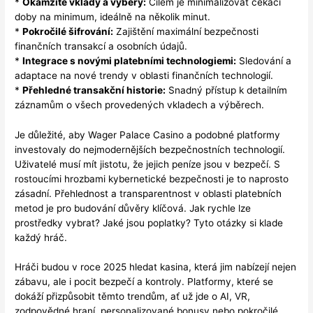
*
Okamžité vklady a výběry:
Cílem je minimalizovat čekací
doby na minimum, ideálně na několik minut.
*
Pokročilé šifrování:
Zajištění maximální bezpečnosti
finančních transakcí a osobních údajů.
*
Integrace s novými platebními technologiemi:
Sledování a
adaptace na nové trendy v oblasti finančních technologií.
*
Přehledné transakční historie:
Snadný přístup k detailním
záznamům o všech provedených vkladech a výběrech.
Je důležité, aby Wager Palace Casino a podobné platformy
investovaly do nejmodernějších bezpečnostních technologií.
Uživatelé musí mít jistotu, že jejich peníze jsou v bezpečí. S
rostoucími hrozbami kybernetické bezpečnosti je to naprosto
zásadní. Přehlednost a transparentnost v oblasti platebních
metod je pro budování důvěry klíčová. Jak rychle lze
prostředky vybrat? Jaké jsou poplatky? Tyto otázky si klade
každý hráč.
Hráči budou v roce 2025 hledat kasina, která jim nabízejí nejen
zábavu, ale i pocit bezpečí a kontroly. Platformy, které se
dokáží přizpůsobit těmto trendům, ať už jde o AI, VR,
zodpovědné hraní, personalizované bonusy nebo pokročilé