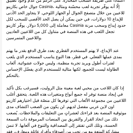
اعتماداً على طريقة السحب المختارة. على الرغم من عدم وجود تطبيق
جوال خاص بكازينو Casinia، إلّا أنه يوفّر تجربة لعب محسّنة ومثالية
للاعبين من خلال متصفح الجوال أو الجهاز اللوحي. لا يتجاوز الحد الأدنى
للإيداع 10 دولارات، في حين يمكن أن يصل الحد الأقصى للسحب لكل
معاملة إلى 5,000 دولار. يوفّر كازينو Casinia حدود إيداع وسحب مرنة
تجعل اللعب في هذه المنصة في متناول كل من اللاعبين العاديين
واللاعبين المتمرسين.
عند الإيداع، لا يهتم المستخدم القطري بعدد طرق الدفع بقدر ما يهتم
بمدى عملها الفعلي. في قطر، هذا النوع يناسب المستخدم الذي يلعب
لفترات أطول ويريد تجربة منظمة، وليس جولات عشوائية. ألعاب
الطاولة ليست للجميع، لكنها مثالية للمستخدم الذي يفضّل الإحساس
بالتحكم.
إذا كان اللاعب من محبي لعبة معينة مثل الروليت، فسيرغب بكل تأكيد
في إيجاد منصة توفر له جميع أنواع ومتغيرات هذه اللعبة. يتحقق أغلب
اللاعبين من مجموعة الألعاب التي توفرها كل منصّة قبل اختيارهم كازينو
اون لاين عربي مفضل لديهم. لن يكون من الصعب اكتشاف مدى
موثوقية المنصة بعد قراءتك لعشراتٍ من التعليقات والملاحظات. يُصعب
ذلك من اتخاذ القرار والتفريق بين المنصات المرموقة ذات السمعة
الحسنة، وتلك التي تفتقر إلى المصداقية والتنوع في ألعابها. لا تنسَ
مشاركة المتعة مع من تحب من أصدقاء وأفراد عائلة ومعارف، فقد