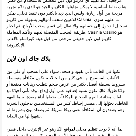
مرجعية. عند تقييم أي كازينو اون لاين مخصص للاستخدام من قطر،
هناك نقاط أساسية لا يمكن تجاهلها. الكازينو الجيد هو الذي يقدّم تجربة
مريحة من أول زيارة، وليس الذي يَعِد بالكثير دون تنفيذ فعلي. يمكن
للاعبين سحب أموالهم بسهولة من كازينو Casinia، ما عليهم سوى
تسجيل الدخول إلى حسابهم والانتقال إلى قسم سحب الأرباح، ثم اخيار
طريقة السحب المفضلة لديهم وتأكيد المعاملة. Casinia Casino هو
كازينو اون لاين حقيقي مرخص من قبل هيئة كوراساو للألعاب
الإلكترونية.
بلاك جاك اون لاين
لكنها في الغالب تأتي بقيود واضحة، سواء على السحب أو على نوع
الألعاب المسموح بها. في كثير من الحالات، تكون مكافأة متوسطة
بشروط بسيطة أفضل بكثير من عرض ضخم يتطلب رهانات معقدة أو
وقتًا طويلًا. غالبًا تكون نسبة إضافية على أول إيداع، وقد تأتي أحيانًا مع
لفات مجانية. الفهم الصحيح للمكافآت يجعلها أداة مفيدة، بينما الفهم
الخاطئ يحوّلها إلى مصدر إحباط. كثير من المستخدمين يدخلون التجربة
وهم يعتقدون أن المكافأة تعني ربحًا سريعًا، ثم يصطدمون بشروط لم
ينتبهوا لها من البداية.
بما أنه لا يوجد تنظيم محلي لمواقع الكازينو عبر الإنترنت داخل قطر،
فإن الترخيص الدولي هو خط الأمان الوحيد. كثير من المستخدمين