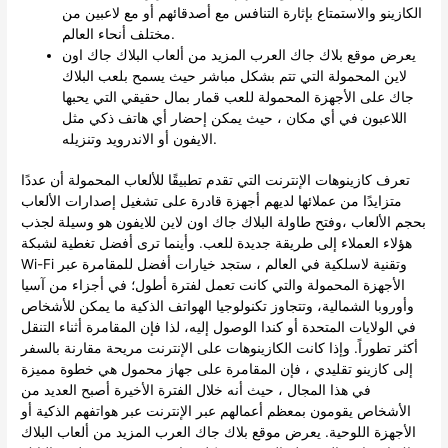
الكازينو والاستمتاع بإثارة التنافس مع أصدقائهم أو مع لاعبين من
مختلف أنحاء العالم.
يعرض موقع بلاك جاك العرب المزيد من ألعاب البلاك جاك اون
لاين المحمولة التي تتم بشكل مباشر حيث يسمح بلعب البلاك
جاك على الأجهزة المحمولة للعب قمار بمال حقيقي التي يحبها
اللاعبون في أي مكان ، حيث يمكن إحضار أي هاتف ذكي مثل
الايفون أو الاندرويد وتنزيله.
تعرف كازينوهات الإنترنت التي تقدم تطبيقًا للألعاب المحمولة أن عددًا
متزايدًا من عملائها لديهم أجهزة قادرة على تشغيل إصدارات الألعاب
بحجم الألعاب ،وفتح طاولة البلاك جاك اون لاين للايفون هو وسيلة لجذب
هؤلاء العملاء إلى طريقة جديدة للعب. وأينما ترى أفضل تغطية لشبكة
Wi-Fi وتقنية لاسلكية في العالم ، ستجد خيارات أفضل للمقامرة عبر
الأجهزة المحمولة والتي كانت تعمل لفترة أطول؛ في أجزاء من آسيا
وأوروبا الشمالية، وتتجاوز تكنولوجيا الهواتف الذكية ما يمكن للأشخاص
في الولايات المتحدة أو كندا الوصول إليه، لذا فإن المقامرة أثناء التنقل
أكثر تطوراً. وإذا كانت الكازينوهات على الإنترنت مريحة مقارنة بالسفر
إلى كازينو تقليدي ، فإن المقامرة على جهاز محمول هي خطوة مميزة
في هذا المجال ، حيث أنه خلال الفترة الأخيرة أصبح العديد من
الأشخاص يقومون بمعظم أعمالهم عبر الإنترنت عبر هواتفهم الذكية أو
الأجهزة اللوحية. يعرض موقع بلاك جاك العرب المزيد من ألعاب البلاك