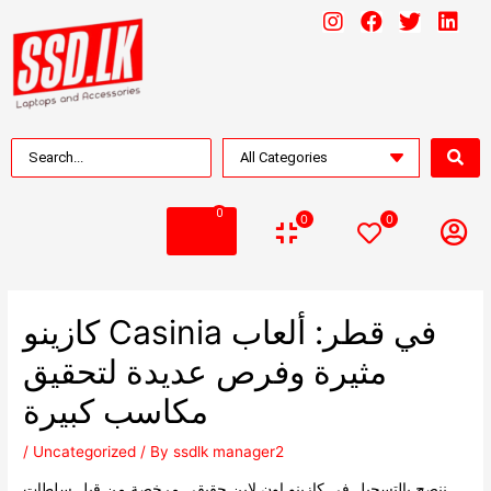
0
0
0
كازينو Casinia في قطر: ألعاب
مثيرة وفرص عديدة لتحقيق
مكاسب كبيرة
/
Uncategorized
/ By
ssdlk manager2
ننصح بالتسجيل في كازينو اون لاين حقيقي مرخصة من قبل سلطات