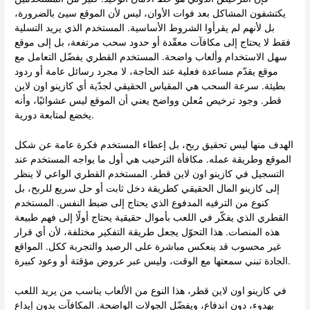
يكتشفون المشاكل بعد فوات الأوان، ليس لأن الموقع سيئ بالضرورة،
بل لأنهم لم يقرأوا الشروط الأساسية. المستخدم الذي يريد التسلية
فقط لا يحتاج إلى مكافآت معقّدة أو حدود سحب مرتفعة، بل إلى موقع
سهل الاستخدام وألعاب واضحة. المستخدم القطري يفضّل التعامل مع
موقع يقدّم مساعدة فعلية عند الحاجة، لا مجرد رسائل عامة أو ردود
بطيئة. سرعة السحب هي المقياس الحقيقي لجدّية أي كازينو اون لاين
قطر. وجود ترخيص مُعلن وواضح يعني أن الموقع ليس عشوائيًا، وأنه
يخضع لمتابعة دورية.
الهدف منها ليس تحقيق ربح، بل إعطاء المستخدم فكرة عامة عن شكل
الموقع وطريقة عمله. مكافأة الترحيب هي أول ما يواجه المستخدم عند
التسجيل في كازينو اون لاين قطر. المستخدم القطري الواعي لا ينظر
إلى كازينو المال الحقيقي كطريقة دخل ثابت أو حل سريع للربح، بل
كنوع من الترفيه المدفوع الذي يحتاج إلى ضبط النفس. المستخدم
القطري الذي يفكّر في اللعب بأموال حقيقية يحتاج أولًا إلى فهم طبيعة
هذه المنصات. هذا التحوّل يجعل طريقة التفكير مختلفة، لأن أي قرار
غير محسوب قد ينعكس مباشرة على الرصيد والتجربة ككل. المواقع
الجادة تبني سمعتها مع الوقت، وليس عبر عروض مؤقتة أو وعود كبيرة.
في كازينو اون لاين قطر، هذا النوع من الألعاب يناسب من يريد اللعب
بهدوء، دون اندفاع، ويفضّل الجولات الواضحة. المكافآت بدون إيداع