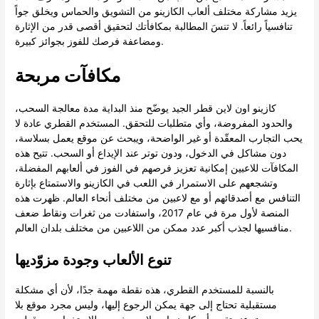
يزيد مشاركة مختلف ألعاب الكازينو من التشويق والحماس ويخلق جواً
تنافسياً رائعاً. لا تنسَ المطالبة بمكافأتك لتحقيق أقصى قدر من الإثارة
ومضاعفة فرصك للفوز بجوائز كبيرة.
مكافآت مربحة
كازينو اون لاين قطر الجيد يوضّح منذ البداية مدة معالجة السحب،
والحدود المفروضة، وأي متطلبات للتحقق. المستخدم القطري عادة لا
يحب التجارب المعقّدة أو غير الواضحة، ويبحث عن موقع يعمل بسلاسة،
دون مشاكل في الدخول، ودون توتر عند الإيداع أو السحب. تتيح هذه
المكافآت للاعبين إمكانية تعزيز فرصهم في الفوز في ألعابهم المفضلة،
وتشجعهم على الاستمرار في اللعب في الكازينو والاستمتاع بإثارة
التنافس مع أصدقائهم أو مع لاعبين من مختلف أنحاء العالم. ظهرت هذه
المنصة لأول مرة في عام 2017، واستفادت من ثغرات ونقاط ضعف
منافسيها لجذب أكبر عدد ممكن من اللاعبين من مختلف بلدان العالم.
تنوع الألعاب وجودة مزوّديها
بالنسبة للمستخدم القطري، هذه نقطة مهمة جدًا، لأن أي مشكلة
مستقبلية تحتاج إلى جهة يمكن الرجوع إليها، وليس مجرد موقع بلا