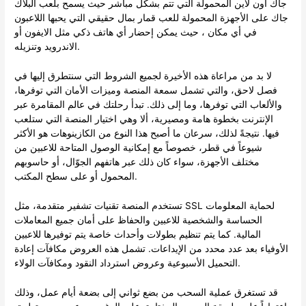
جاك اون لاين المحمولة التي تتم بشكل مباشر حيث يسمح بلعب البلاك
جاك على الأجهزة المحمولة للعب قمار بمال حقيقي التي يحبها اللاعبون
في أي مكان ، حيث يمكن إحضار أي هاتف ذكي مثل الايفون أو
الاندرويد وتنزيله.
لا بد من مراعاة هذه الأخيرة لجميع الشروط التي سنتطرق إليها في
فصل لاحق، والتي تشمل سمعة المنصة وميزات الأمان التي توفرها،
والألعاب التي توفرها، وما إلى ذلك. تبدأ رحلتك في عالم المقامرة عبر
الإنترنت بخطوة هامة ومصيرية، ألا وهي اختيار المنصة التي ستلعب
فيها. نتيجةً لذلك، سرعان ما أصبح هذا النوع من الكازينوهات هو الأكثر
شيوعاً في قطر، خصوصاً مع إمكانية الوصول المتاحة للاعبين من
مختلف الأجهزة، سواء كان ذلك عبر هاتفهم الجوّال، أو حاسوبهم
المحمول أو على سطح المكتب.
تستخدم المنصة تقنيات تشفير متقدمة، مثل SSL لحماية المعلومات
الحساسة والشخصية للاعبين والحفاظ على أمان جميع المعاملات
المالية. كما يتم تنظيم بطولات وأحداث خاصة يتم توفيرها للاعبين
الأوفياء بعد عدد محدد من الإيداعات. تشمل هذه العروض مكافآت إعادة
التحميل الأسبوعية وعروض استرداد النقود ومكافآت الولاء.
قد تستغرق عملية السحب من بضع ثواني إلى بضعة أيام عمل، وذلك