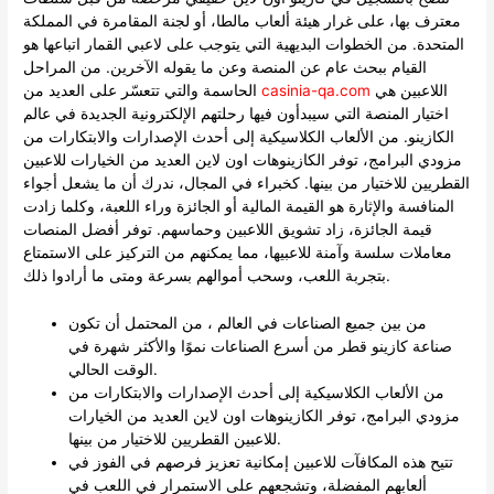
معترف بها، على غرار هيئة ألعاب مالطا، أو لجنة المقامرة في المملكة
المتحدة. من الخطوات البديهية التي يتوجب على لاعبي القمار اتباعها هو
القيام ببحث عام عن المنصة وعن ما يقوله الآخرين. من المراحل
اللاعبين هي
casinia-qa.com
الحاسمة والتي تتعسّر على العديد من
اختيار المنصة التي سيبدأون فيها رحلتهم الإلكترونية الجديدة في عالم
الكازينو. من الألعاب الكلاسيكية إلى أحدث الإصدارات والابتكارات من
مزودي البرامج، توفر الكازينوهات اون لاين العديد من الخيارات للاعبين
القطريين للاختيار من بينها. كخبراء في المجال، ندرك أن ما يشعل أجواء
المنافسة والإثارة هو القيمة المالية أو الجائزة وراء اللعبة، وكلما زادت
قيمة الجائزة، زاد تشويق اللاعبين وحماسهم. توفر أفضل المنصات
معاملات سلسة وآمنة للاعبيها، مما يمكنهم من التركيز على الاستمتاع
بتجربة اللعب، وسحب أموالهم بسرعة ومتى ما أرادوا ذلك.
من بين جميع الصناعات في العالم ، من المحتمل أن تكون
صناعة كازينو قطر من أسرع الصناعات نموًا والأكثر شهرة في
الوقت الحالي.
من الألعاب الكلاسيكية إلى أحدث الإصدارات والابتكارات من
مزودي البرامج، توفر الكازينوهات اون لاين العديد من الخيارات
للاعبين القطريين للاختيار من بينها.
تتيح هذه المكافآت للاعبين إمكانية تعزيز فرصهم في الفوز في
ألعابهم المفضلة، وتشجعهم على الاستمرار في اللعب في