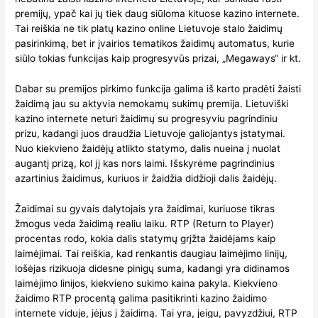
premijų, ypač kai jų tiek daug siūloma kituose kazino internete.
Tai reiškia ne tik platų kazino online Lietuvoje stalo žaidimų
pasirinkimą, bet ir įvairios tematikos žaidimų automatus, kurie
siūlo tokias funkcijas kaip progresyvūs prizai, „Megaways“ ir kt.
Dabar su premijos pirkimo funkcija galima iš karto pradėti žaisti
žaidimą jau su aktyvia nemokamų sukimų premija. Lietuviški
kazino internete neturi žaidimų su progresyviu pagrindiniu
prizu, kadangi juos draudžia Lietuvoje galiojantys įstatymai.
Nuo kiekvieno žaidėjų atlikto statymo, dalis nueina į nuolat
augantį prizą, kol jį kas nors laimi. Išskyrėme pagrindinius
azartinius žaidimus, kuriuos ir žaidžia didžioji dalis žaidėjų.
Žaidimai su gyvais dalytojais yra žaidimai, kuriuose tikras
žmogus veda žaidimą realiu laiku. RTP (Return to Player)
procentas rodo, kokia dalis statymų grįžta žaidėjams kaip
laimėjimai. Tai reiškia, kad renkantis daugiau laimėjimo linijų,
lošėjas rizikuoja didesne pinigų suma, kadangi yra didinamos
laimėjimo linijos, kiekvieno sukimo kaina pakyla. Kiekvieno
žaidimo RTP procentą galima pasitikrinti kazino žaidimo
internete viduje, įėjus į žaidimą. Tai yra, jeigu, pavyzdžiui, RTP