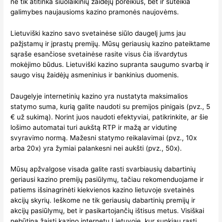
ne tik atitinka šiuolaikinių žaidėjų poreikius, bet ir suteikia
galimybes naujausioms kazino pramonės naujovėms.
Lietuviški kazino savo svetainėse siūlo daugelį jums jau
pažįstamų ir įprastų premijų. Mūsų geriausių kazino pateiktame
sąraše esančiose svetainėse rasite visus čia išvardytus
mokėjimo būdus. Lietuviški kazino supranta saugumo svarbą ir
saugo visų žaidėjų asmeninius ir bankinius duomenis.
Daugelyje internetinių kazino yra nustatyta maksimalios
statymo suma, kurią galite naudoti su premijos pinigais (pvz., 5
€ už sukimą). Norint juos naudoti efektyviai, patikrinkite, ar šie
lošimo automatai turi aukštą RTP ir mažą ar vidutinę
svyravimo normą. Mažesni statymo reikalavimai (pvz., 10x
arba 20x) yra žymiai palankesni nei aukšti (pvz., 50x).
Mūsų apžvalgose visada galite rasti svarbiausių dabartinių
geriausi kazino premijų pasiūlymų, tačiau rekomenduojame ir
patiems išsinagrinėti kiekvienos kazino lietuvoje svetainės
akcijų skyrių. Ieškome ne tik geriausių dabartinių premijų ir
akcijų pasiūlymų, bet ir pasikartojančių ištisus metus. Visiškai
nebūtina žaisti kazino internetu Lietuvoje, kur sunkiau rasti