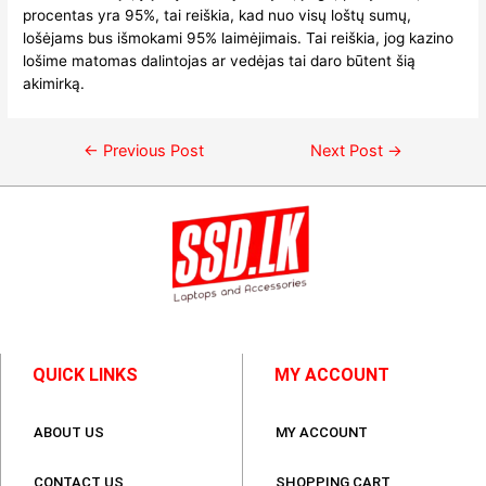
procentas yra 95%, tai reiškia, kad nuo visų loštų sumų,
lošėjams bus išmokami 95% laimėjimais. Tai reiškia, jog kazino
lošime matomas dalintojas ar vedėjas tai daro būtent šią
akimirką.
←
Previous Post
Next Post
→
QUICK LINKS
MY ACCOUNT
ABOUT US
MY ACCOUNT
CONTACT US
SHOPPING CART