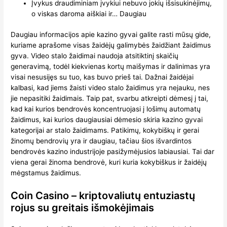
Įvykus draudiminiam įvykiui nebuvo jokių išsisukinėjimų,
o viskas daroma aiškiai ir… Daugiau
Daugiau informacijos apie kazino gyvai galite rasti mūsų gide,
kuriame aprašome visas žaidėjų galimybės žaidžiant žaidimus
gyva. Video stalo žaidimai naudoja atsitiktinį skaičių
generavimą, todėl kiekvienas kortų maišymas ir dalinimas yra
visai nesusijęs su tuo, kas buvo prieš tai. Dažnai žaidėjai
kalbasi, kad jiems žaisti video stalo žaidimus yra nejauku, nes
jie nepasitiki žaidimais. Taip pat, svarbu atkreipti dėmesį į tai,
kad kai kurios bendrovės koncentruojasi į lošimų automatų
žaidimus, kai kurios daugiausiai dėmesio skiria kazino gyvai
kategorijai ar stalo žaidimams. Patikimų, kokybiškų ir gerai
žinomų bendrovių yra ir daugiau, tačiau šios išvardintos
bendrovės kazino industrijoje pasižymėjusios labiausiai. Tai dar
viena gerai žinoma bendrovė, kuri kuria kokybiškus ir žaidėjų
mėgstamus žaidimus.
Coin Casino – kriptovaliutų entuziastų
rojus su greitais išmokėjimais