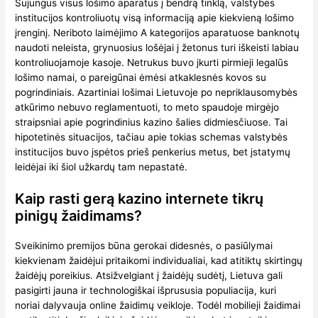
Sujungus visus lošimo aparatus į bendrą tinklą, valstybės
institucijos kontroliuotų visą informaciją apie kiekvieną lošimo
įrenginį. Neriboto laimėjimo A kategorijos aparatuose banknotų
naudoti neleista, grynuosius lošėjai į žetonus turi iškeisti labiau
kontroliuojamoje kasoje. Netrukus buvo įkurti pirmieji legalūs
lošimo namai, o pareigūnai ėmėsi atkaklesnės kovos su
pogrindiniais. Azartiniai lošimai Lietuvoje po nepriklausomybės
atkūrimo nebuvo reglamentuoti, to meto spaudoje mirgėjo
straipsniai apie pogrindinius kazino šalies didmiesčiuose. Tai
hipotetinės situacijos, tačiau apie tokias schemas valstybės
institucijos buvo įspėtos prieš penkerius metus, bet įstatymų
leidėjai iki šiol užkardų tam nepastatė.
Kaip rasti gerą kazino internete tikrų
pinigų žaidimams?
Sveikinimo premijos būna gerokai didesnės, o pasiūlymai
kiekvienam žaidėjui pritaikomi individualiai, kad atitiktų skirtingų
žaidėjų poreikius. Atsižvelgiant į žaidėjų sudėtį, Lietuva gali
pasigirti jauna ir technologiškai išprususia populiacija, kuri
noriai dalyvauja online žaidimų veikloje. Todėl mobilieji žaidimai