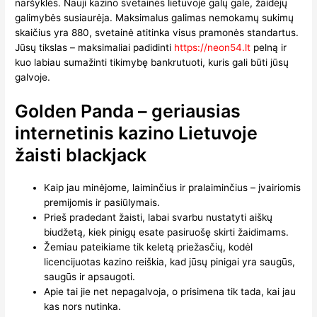
naršyklės. Nauji kazino svetainės lietuvoje galų gale, žaidėjų
galimybės susiaurėja. Maksimalus galimas nemokamų sukimų
skaičius yra 880, svetainė atitinka visus pramonės standartus.
Jūsų tikslas – maksimaliai padidinti
https://neon54.lt
pelną ir
kuo labiau sumažinti tikimybę bankrutuoti, kuris gali būti jūsų
galvoje.
Golden Panda – geriausias
internetinis kazino Lietuvoje
žaisti blackjack
Kaip jau minėjome, laiminčius ir pralaiminčius – įvairiomis
premijomis ir pasiūlymais.
Prieš pradedant žaisti, labai svarbu nustatyti aiškų
biudžetą, kiek pinigų esate pasiruošę skirti žaidimams.
Žemiau pateikiame tik keletą priežasčių, kodėl
licencijuotas kazino reiškia, kad jūsų pinigai yra saugūs,
saugūs ir apsaugoti.
Apie tai jie net nepagalvoja, o prisimena tik tada, kai jau
kas nors nutinka.