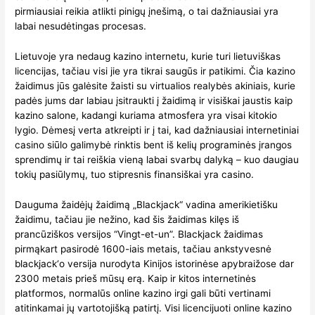
pirmiausiai reikia atlikti pinigų įnešimą, o tai dažniausiai yra
labai nesudėtingas procesas.
Lietuvoje yra nedaug kazino internetu, kurie turi lietuviškas
licencijas, tačiau visi jie yra tikrai saugūs ir patikimi. Čia kazino
žaidimus jūs galėsite žaisti su virtualios realybės akiniais, kurie
padės jums dar labiau įsitraukti į žaidimą ir visiškai jaustis kaip
kazino salone, kadangi kuriama atmosfera yra visai kitokio
lygio. Dėmesį verta atkreipti ir į tai, kad dažniausiai internetiniai
casino siūlo galimybė rinktis bent iš kelių programinės įrangos
sprendimų ir tai reiškia vieną labai svarbų dalyką – kuo daugiau
tokių pasiūlymų, tuo stipresnis finansiškai yra casino.
Dauguma žaidėjų žaidimą „Blackjack“ vadina amerikietišku
žaidimu, tačiau jie nežino, kad šis žaidimas kilęs iš
prancūziškos versijos “Vingt-et-un”. Blackjack žaidimas
pirmąkart pasirodė 1600-iais metais, tačiau ankstyvesnė
blackjack‘o versija nurodyta Kinijos istorinėse apybraižose dar
2300 metais prieš mūsų erą. Kaip ir kitos internetinės
platformos, normalūs online kazino irgi gali būti vertinami
atitinkamai jų vartotojišką patirtį. Visi licencijuoti online kazino