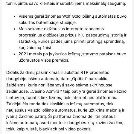
turi rūpintis savo klientais ir suteikti jiems maksimalų saugumą.
Visiems gerai žinomas Wolf Gold lošimų automatas buvo
sukurtas būtent šioje studijoje.
Mes sekame didžiausius internete randamus
progresinius didžiuosius prizus ir jų paspaudimų istoriją ir
statistiką, kurios padės jums priimti protingą sprendimą,
kurį žaidimą žaisti.
2021 metais po įvykusios lošimų įstatymo pataisos buvo
uždraustos visos premijos.
Didelis žaidimų pasirinkimas ir aukštas RTP procentas
daugybėje lošimo automatų daro „Optibet“ patraukliu
žaidėjams, kurie nori išbandyti savo sėkmę skirtinguose
žaidimuose. „Casino Admiral“ taip pat yra gerai žinomas kazino
Lietuvoje, turintis tiek fizines, tiek internetines platformas.
Žaidėjai čia randa tiek klasikinius lošimų automatus, tiek
naujausius vaizdo lošimo automatus, kurie užtikrina malonią ir
įvairią žaidimo patirtį. Ši platforma žinoma dėl itin plataus
lošimo automatų asortimento ir daugybės kitų kazino žaidimų,
tokių kaip ruletė, blackjack bei video pokeris.