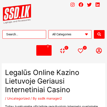
0
0
0
Legalūs Online Kazino
Lietuvoje Geriausi
Internetiniai Casino
/
Uncategorized
/ By
ssdlk manager2
Toliau turėtumėte oficialioje reguliuotojo interneto svetainėje