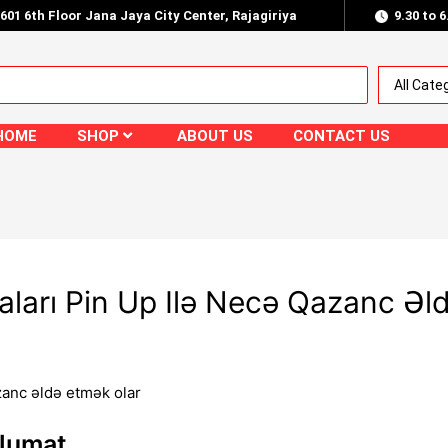
.601 6th Floor Jana Jaya City Center, Rajagiriya
9.30 to 
HOME
SHOP
ABOUT US
CONTACT US
aları Pin Up Ilə Necə Qazanc Əl
zanc əldə etmək olar
əlumat