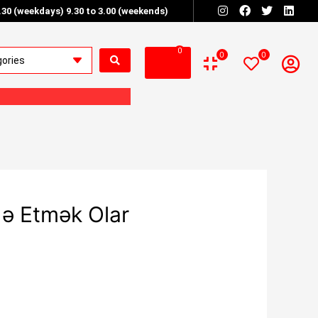
6.30 (weekdays) 9.30 to 3.00 (weekends)
0
0
0
də Etmək Olar