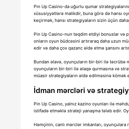
Pin Up Casino-da uğurlu qumar strategiyaların
xüsusiyyətlərə malikdir, buna görə də hansı o
keçirmək, hansı strategiyaların sizin üçün dah
Pin Up Casino-nun təqdim etdiyi bonuslar və pro
onların oyun büdcəsini artıraraq daha uzun müd
edir və daha çox qazanc əldə etmə şansını artır
Bundan əlavə, oyunçuların bir-biri ilə təcrübə 
oyunçuların bir-biri ilə əlaqə qurmasına və st
müasir strategiyaların əldə edilməsinə kömək e
İdman mərcləri və strategiy
Pin Up Casino, yalnız kazino oyunları ilə məhd
istifadə etməklə strateji yanaşma tələb edir. Oy
Həmçinin, canlı mərclər imkanları, oyunçulara 