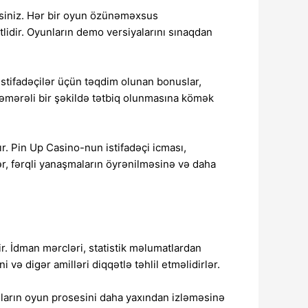
isiniz. Hər bir oyun özünəməxsus
idir. Oyunların demo versiyalarını sınaqdan
istifadəçilər üçün təqdim olunan bonuslar,
səmərəli bir şəkildə tətbiq olunmasına kömək
r. Pin Up Casino-nun istifadəçi icması,
ər, fərqli yanaşmaların öyrənilməsinə və daha
. İdman mərcləri, statistik məlumatlardan
və digər amilləri diqqətlə təhlil etməlidirlər.
çuların oyun prosesini daha yaxından izləməsinə