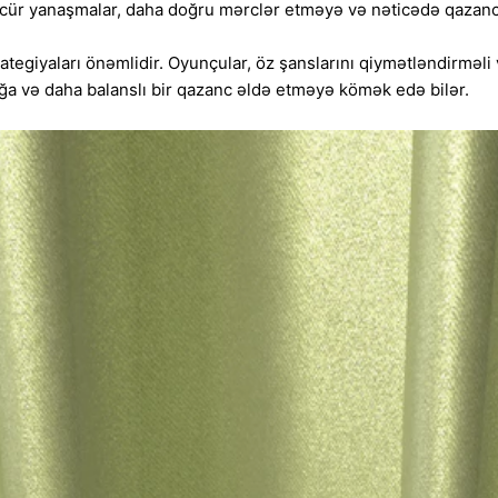
cür yanaşmalar, daha doğru mərclər etməyə və nəticədə qazancı
tegiyaları önəmlidir. Oyunçular, öz şanslarını qiymətləndirməl
ğa və daha balanslı bir qazanc əldə etməyə kömək edə bilər.