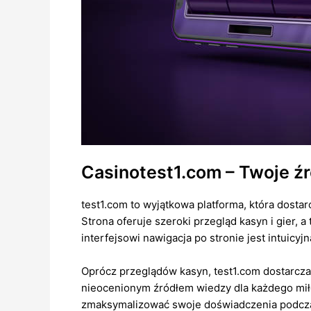
Casinotest1.com – Twoje źr
test1.com to wyjątkowa platforma, która dost
Strona oferuje szeroki przegląd kasyn i gier,
interfejsowi nawigacja po stronie jest intuicyj
Oprócz przeglądów kasyn, test1.com dostarcza
nieocenionym źródłem wiedzy dla każdego miło
zmaksymalizować swoje doświadczenia podcza