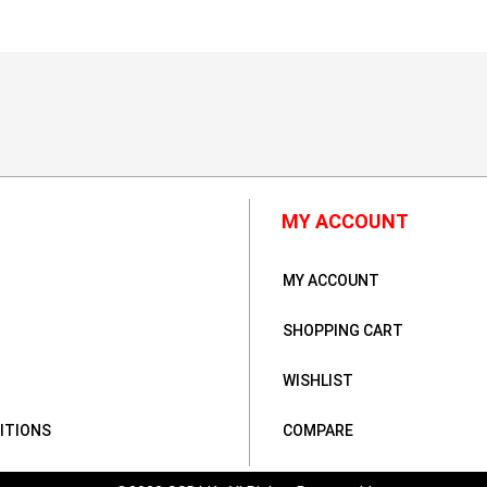
MY ACCOUNT
MY ACCOUNT
SHOPPING CART
WISHLIST
ITIONS
COMPARE