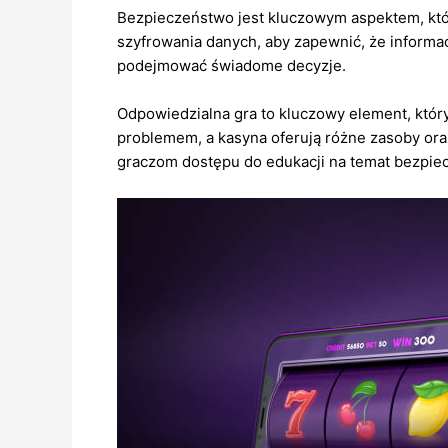
Bezpieczeństwo jest kluczowym aspektem, któ
szyfrowania danych, aby zapewnić, że informa
podejmować świadome decyzje.
Odpowiedzialna gra to kluczowy element, któr
problemem, a kasyna oferują różne zasoby or
graczom dostępu do edukacji na temat bezpie