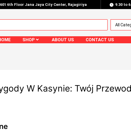
.601 6th Floor Jana Jaya City Center, Rajagiriya
9.30 to 
HOME
SHOP
ABOUT US
CONTACT US
zygody W Kasynie: Twój Przewod
ine