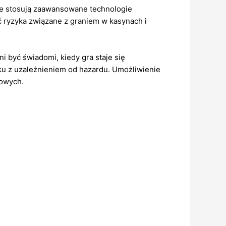
ne stosują zaawansowane technologie
ć ryzyka związane z graniem w kasynach i
 być świadomi, kiedy gra staje się
ku z uzależnieniem od hazardu. Umożliwienie
dowych.