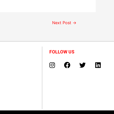
Next Post
→
FOLLOW US