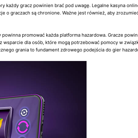
ry każdy gracz powinien brać pod uwagę. Legalne kasyna onli
cje o graczach są chronione. Ważne jest również, aby zrozumie
y powinna promować każda platforma hazardowa. Gracze powinni
az wsparcie dla osób, które mogą potrzebować pomocy w związ
cznego grania to fundament zdrowego podejścia do gier hazar