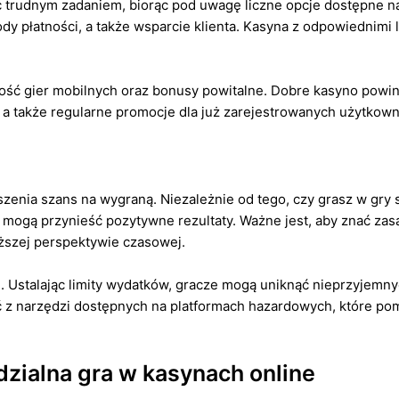
trudnym zadaniem, biorąc pod uwagę liczne opcje dostępne na 
tody płatności, a także wsparcie klienta. Kasyna z odpowiednim
ość gier mobilnych oraz bonusy powitalne. Dobre kasyno powi
 a także regularne promocje dla już zarejestrowanych użytkow
zenia szans na wygraną. Niezależnie od tego, czy grasz w gry st
mogą przynieść pozytywne rezultaty. Ważne jest, aby znać zasa
szej perspektywie czasowej.
 Ustalając limity wydatków, gracze mogą uniknąć nieprzyjemny
ć z narzędzi dostępnych na platformach hazardowych, które pom
zialna gra w kasynach online