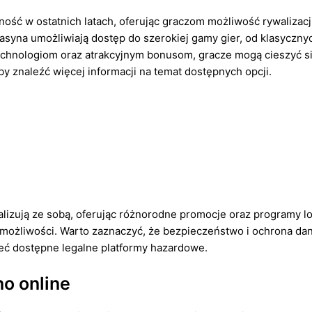
ość w ostatnich latach, oferując graczom możliwość rywalizacj
syna umożliwiają dostęp do szerokiej gamy gier, od klasyczny
 technologiom oraz atrakcyjnym bonusom, gracze mogą cieszyć 
aby znaleźć więcej informacji na temat dostępnych opcji.
lizują ze sobą, oferując różnorodne promocje oraz programy lo
 możliwości. Warto zaznaczyć, że bezpieczeństwo i ochrona d
mieć dostępne legalne platformy hazardowe.
o online