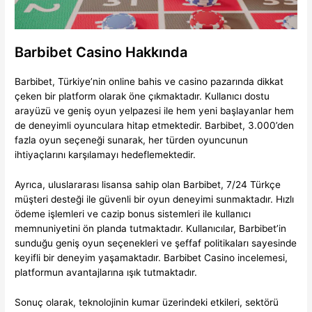
Barbibet Casino Hakkında
Barbibet, Türkiye’nin online bahis ve casino pazarında dikkat
çeken bir platform olarak öne çıkmaktadır. Kullanıcı dostu
arayüzü ve geniş oyun yelpazesi ile hem yeni başlayanlar hem
de deneyimli oyunculara hitap etmektedir. Barbibet, 3.000’den
fazla oyun seçeneği sunarak, her türden oyuncunun
ihtiyaçlarını karşılamayı hedeflemektedir.
Ayrıca, uluslararası lisansa sahip olan Barbibet, 7/24 Türkçe
müşteri desteği ile güvenli bir oyun deneyimi sunmaktadır. Hızlı
ödeme işlemleri ve cazip bonus sistemleri ile kullanıcı
memnuniyetini ön planda tutmaktadır. Kullanıcılar, Barbibet’in
sunduğu geniş oyun seçenekleri ve şeffaf politikaları sayesinde
keyifli bir deneyim yaşamaktadır. Barbibet Casino incelemesi,
platformun avantajlarına ışık tutmaktadır.
Sonuç olarak, teknolojinin kumar üzerindeki etkileri, sektörü