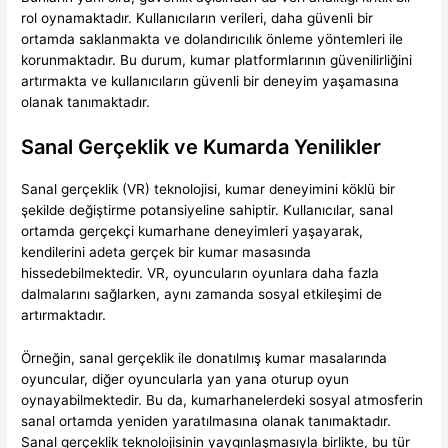
rol oynamaktadır. Kullanıcıların verileri, daha güvenli bir
ortamda saklanmakta ve dolandırıcılık önleme yöntemleri ile
korunmaktadır. Bu durum, kumar platformlarının güvenilirliğini
artırmakta ve kullanıcıların güvenli bir deneyim yaşamasına
olanak tanımaktadır.
Sanal Gerçeklik ve Kumarda Yenilikler
Sanal gerçeklik (VR) teknolojisi, kumar deneyimini köklü bir
şekilde değiştirme potansiyeline sahiptir. Kullanıcılar, sanal
ortamda gerçekçi kumarhane deneyimleri yaşayarak,
kendilerini adeta gerçek bir kumar masasında
hissedebilmektedir. VR, oyuncuların oyunlara daha fazla
dalmalarını sağlarken, aynı zamanda sosyal etkileşimi de
artırmaktadır.
Örneğin, sanal gerçeklik ile donatılmış kumar masalarında
oyuncular, diğer oyuncularla yan yana oturup oyun
oynayabilmektedir. Bu da, kumarhanelerdeki sosyal atmosferin
sanal ortamda yeniden yaratılmasına olanak tanımaktadır.
Sanal gerçeklik teknolojisinin yaygınlaşmasıyla birlikte, bu tür