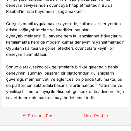
deneyim seviyesinden oyuncuya hitap etmektedir. Bu da
Risebet’in hızla büyümesini sağlamaktadır.
Gelişmiş mobil uygulamalar sayesinde, kullanıcılar her yerden
erişim sağlayabilmekte ve istedikleri oyunları
oynayabilmektedir. Bu sayede hem kullanıcılarının ihtiyaçlarını
karşılamakta hem de modern kumar deneyimini yansıtmaktadır.
Oyunların kalitesi ve görsel efektleri, oyunculara keyifli bir
deneyim sunmaktadır.
Sonuç olarak, teknolojik gelişmelerle birlikte geleceğin bahis
deneyimini sunmayı başaran bir platformdur. Kullanıcıların
güvenliği, memnuniyeti ve eğlencesi ön planda tutulmakta, bu
da platformun sektördeki başarısını artırmaktadır. Yatırımlar ve
yenilikçi hizmet anlayışı ile Risebet, gelecekte de adından sıkça
söz ettirecek bir marka olmayı hedeflemektedir.
←
Previous Post
Next Post
→