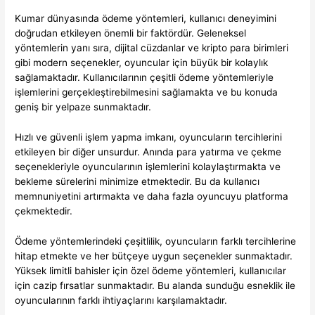
Kumar dünyasında ödeme yöntemleri, kullanıcı deneyimini
doğrudan etkileyen önemli bir faktördür. Geleneksel
yöntemlerin yanı sıra, dijital cüzdanlar ve kripto para birimleri
gibi modern seçenekler, oyuncular için büyük bir kolaylık
sağlamaktadır. Kullanıcılarının çeşitli ödeme yöntemleriyle
işlemlerini gerçekleştirebilmesini sağlamakta ve bu konuda
geniş bir yelpaze sunmaktadır.
Hızlı ve güvenli işlem yapma imkanı, oyuncuların tercihlerini
etkileyen bir diğer unsurdur. Anında para yatırma ve çekme
seçenekleriyle oyuncularının işlemlerini kolaylaştırmakta ve
bekleme sürelerini minimize etmektedir. Bu da kullanıcı
memnuniyetini artırmakta ve daha fazla oyuncuyu platforma
çekmektedir.
Ödeme yöntemlerindeki çeşitlilik, oyuncuların farklı tercihlerine
hitap etmekte ve her bütçeye uygun seçenekler sunmaktadır.
Yüksek limitli bahisler için özel ödeme yöntemleri, kullanıcılar
için cazip fırsatlar sunmaktadır. Bu alanda sunduğu esneklik ile
oyuncularının farklı ihtiyaçlarını karşılamaktadır.