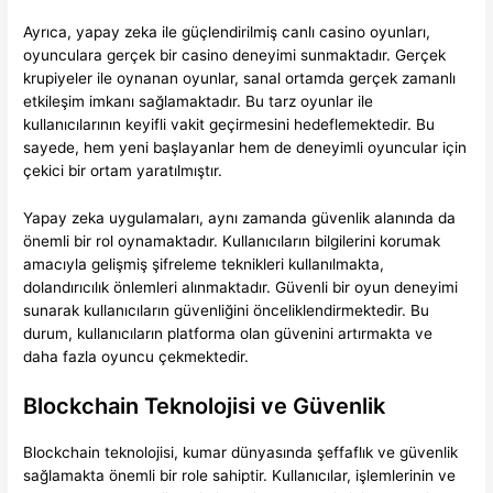
Ayrıca, yapay zeka ile güçlendirilmiş canlı casino oyunları,
oyunculara gerçek bir casino deneyimi sunmaktadır. Gerçek
krupiyeler ile oynanan oyunlar, sanal ortamda gerçek zamanlı
etkileşim imkanı sağlamaktadır. Bu tarz oyunlar ile
kullanıcılarının keyifli vakit geçirmesini hedeflemektedir. Bu
sayede, hem yeni başlayanlar hem de deneyimli oyuncular için
çekici bir ortam yaratılmıştır.
Yapay zeka uygulamaları, aynı zamanda güvenlik alanında da
önemli bir rol oynamaktadır. Kullanıcıların bilgilerini korumak
amacıyla gelişmiş şifreleme teknikleri kullanılmakta,
dolandırıcılık önlemleri alınmaktadır. Güvenli bir oyun deneyimi
sunarak kullanıcıların güvenliğini önceliklendirmektedir. Bu
durum, kullanıcıların platforma olan güvenini artırmakta ve
daha fazla oyuncu çekmektedir.
Blockchain Teknolojisi ve Güvenlik
Blockchain teknolojisi, kumar dünyasında şeffaflık ve güvenlik
sağlamakta önemli bir role sahiptir. Kullanıcılar, işlemlerinin ve