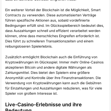
Ein weiterer Vorteil der Blockchain ist die Möglichkeit, Smart
Contracts zu verwenden. Diese automatisierten Verträge
führen spezifische Aktionen aus, sobald vordefinierte
Bedingungen erfüllt sind. Im Glücksspielbereich bedeutet dies,
dass Auszahlungen schnell und effizient verarbeitet werden
können, ohne dass menschliches Eingreifen erforderlich ist.
Dies führt zu schnelleren Transaktionszeiten und einem
reibungsloseren Spielerlebnis.
Zusätzlich ermöglicht Blockchain auch die Einführung von
Kryptowährungen im Glücksspiel. Immer mehr Online-Casinos
akzeptieren Bitcoin und andere digitale Währungen als
Zahlungsmittel. Dies bietet den Spielern eine größere
Anonymität und Kontrolle über ihre Finanztransaktionen. Die
Verwendung von Kryptowährungen kann auch die Gebühren
für Einzahlungen und Auszahlungen reduzieren, was für viele
Spieler von großem Interesse ist.
Live-Casino-Erlebnisse und ihre
Bedeutung