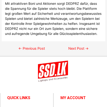
Mit attraktiven Boni und Aktionen sorgt DEDPRZ dafür, dass
die Spannung für die Spieler stets hoch bleibt. Die Plattform
legt großen Wert auf Sicherheit und verantwortungsbewusstes
Spielen und bietet zahlreiche Werkzeuge, um den Spielern bei
der Kontrolle ihrer Spielgewohnheiten zu helfen. Insgesamt ist
DEDPRZ nicht nur ein Ort zum Spielen, sondern eine sichere
und aufregende Umgebung für alle Glücksspielenthusiasten.
←
Previous Post
Next Post
→
QUICK LINKS
MY ACCOUNT