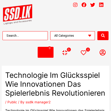
0
0
0
Technologie Im Glücksspiel
Wie Innovationen Das
Spielerlebnis Revolutionieren
/
Public
/ By
ssdlk manager2
Technologie im Glücksspiel Wie Innovationen das Spielerlebnis