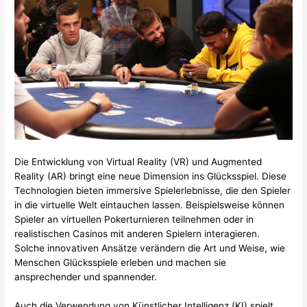
Die Entwicklung von Virtual Reality (VR) und Augmented
Reality (AR) bringt eine neue Dimension ins Glücksspiel. Diese
Technologien bieten immersive Spielerlebnisse, die den Spieler
in die virtuelle Welt eintauchen lassen. Beispielsweise können
Spieler an virtuellen Pokerturnieren teilnehmen oder in
realistischen Casinos mit anderen Spielern interagieren.
Solche innovativen Ansätze verändern die Art und Weise, wie
Menschen Glücksspiele erleben und machen sie
ansprechender und spannender.
Auch die Verwendung von Künstlicher Intelligenz (KI) spielt