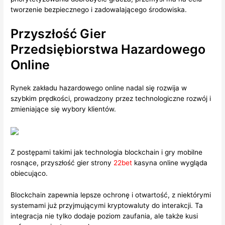
tworzenie bezpiecznego i zadowalającego środowiska.
Przyszłość Gier
Przedsiębiorstwa Hazardowego
Online
Rynek zakładu hazardowego online nadal się rozwija w
szybkim prędkości, prowadzony przez technologiczne rozwój i
zmieniające się wybory klientów.
Z postępami takimi jak technologia blockchain i gry mobilne
rosnące, przyszłość gier strony
22bet
kasyna online wygląda
obiecująco.
Blockchain zapewnia lepsze ochronę i otwartość, z niektórymi
systemami już przyjmującymi kryptowaluty do interakcji. Ta
integracja nie tylko dodaje poziom zaufania, ale także kusi