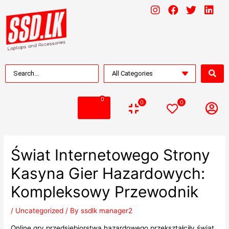
0
0
0
Świat Internetowego Strony
Kasyna Gier Hazardowych:
Kompleksowy Przewodnik
/
Uncategorized
/ By
ssdlk manager2
Online gry przedsiębiorstwa hazardowego przekształciły świat