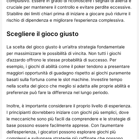
compulsivo. Essere in grado di riconoscere i segnali di allerta è
cruciale per mantenere il controllo e evitare perdite eccessive.
Stabilire dei limiti chiari prima di iniziare a giocare può ridurre il
rischio di dipendenza e migliorare l’esperienza complessiva.
Scegliere il gioco giusto
La scelta del gioco giusto è un’altra strategia fondamentale
per massimizzare le possibilità di vincita. Non tutti i giochi
d’azzardo offrono le stesse probabilità di successo. Per
esempio, i giochi di abilità come il poker tendono a presentare
maggiori opportunità di guadagno rispetto ai giochi puramente
basati sulla fortuna come le slot machine. Investire tempo
nella scelta del gioco che meglio si adatta alle proprie abilità e
preferenze può fare la differenza nel lungo periodo.
Inoltre, è importante considerare il proprio livello di esperienza.
I principianti dovrebbero iniziare con giochi più semplici, dove
le meccaniche sono più facili da comprendere e le strategie di
base possono essere facilmente apprese. Con l’aumentare
dell’esperienza, i giocatori possono esplorare giochi più
complessi e sviluppare strategie più raffinate che possono