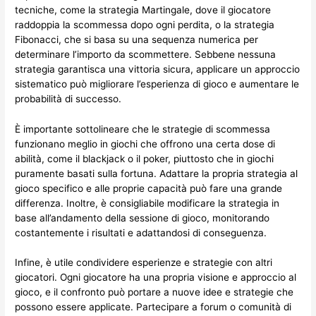
tecniche, come la strategia Martingale, dove il giocatore
raddoppia la scommessa dopo ogni perdita, o la strategia
Fibonacci, che si basa su una sequenza numerica per
determinare l’importo da scommettere. Sebbene nessuna
strategia garantisca una vittoria sicura, applicare un approccio
sistematico può migliorare l’esperienza di gioco e aumentare le
probabilità di successo.
È importante sottolineare che le strategie di scommessa
funzionano meglio in giochi che offrono una certa dose di
abilità, come il blackjack o il poker, piuttosto che in giochi
puramente basati sulla fortuna. Adattare la propria strategia al
gioco specifico e alle proprie capacità può fare una grande
differenza. Inoltre, è consigliabile modificare la strategia in
base all’andamento della sessione di gioco, monitorando
costantemente i risultati e adattandosi di conseguenza.
Infine, è utile condividere esperienze e strategie con altri
giocatori. Ogni giocatore ha una propria visione e approccio al
gioco, e il confronto può portare a nuove idee e strategie che
possono essere applicate. Partecipare a forum o comunità di