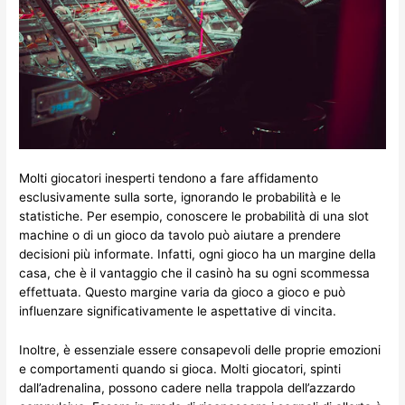
Molti giocatori inesperti tendono a fare affidamento
esclusivamente sulla sorte, ignorando le probabilità e le
statistiche. Per esempio, conoscere le probabilità di una slot
machine o di un gioco da tavolo può aiutare a prendere
decisioni più informate. Infatti, ogni gioco ha un margine della
casa, che è il vantaggio che il casinò ha su ogni scommessa
effettuata. Questo margine varia da gioco a gioco e può
influenzare significativamente le aspettative di vincita.
Inoltre, è essenziale essere consapevoli delle proprie emozioni
e comportamenti quando si gioca. Molti giocatori, spinti
dall’adrenalina, possono cadere nella trappola dell’azzardo