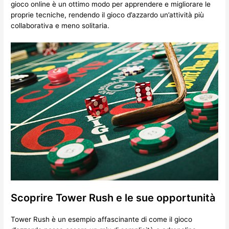
gioco online è un ottimo modo per apprendere e migliorare le
proprie tecniche, rendendo il gioco d’azzardo un’attività più
collaborativa e meno solitaria.
Scoprire Tower Rush e le sue opportunità
Tower Rush è un esempio affascinante di come il gioco