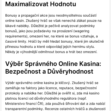
Maximalizovat Hodnotu
Bonusy a propagační akce jsou neodmyslitelnou součástí
online kasin. Zkušený hráč se však nenechá zlákat pouze na
lákavé nabídky. Důležité je pečlivě analyzovat podmínky
bonusů, jako jsou požadavky na prosázení (wagering
requirements), omezení her, na které se bonus vztahuje, a
časové limity. Hráči by měli hledat bonusy, které jim skutečně
přinesou hodnotu a které odpovídají jejich hernímu stylu.
Někdy je výhodnější odmítnout bonus a hrát bez omezení.
Výběr Správného Online Kasina:
Bezpečnost a Důvěryhodnost
Výběr správného online kasina je klíčový. Zkušený hráč se
zaměřuje na faktory jako licence, reputace, bezpečnostní
protokoly a nabídka her. Důležité je ověřit si, zda má kasino
platnou licenci od důvěryhodného regulátora (např.
Ministerstvo financí ČR), zda používá šifrování dat a zda nabízí
transparentní podmínky. Recenze ostatních hráčů a zkušenosti