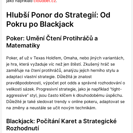
jako například
cloudbet.cz
.
Hlubší Ponor do Strategií: Od
Pokru po Blackjack
Poker: Umění Čtení Protihráčů a
Matematiky
Poker, ať už v Texas Hold’em, Omaha, nebo jiných variantách,
je hra, která vyžaduje víc než jen štěstí. Zkušený hráč se
zaměřuje na čtení protihráčů, analýzu jejich herního stylu a
adaptaci vlastní strategie. Důležitá je znalost
pravděpodobnosti, výpočet pot odds a správné rozhodování o
velikosti sázek. Progresivní strategie, jako je například “tight-
aggressive” styl, jsou často klíčem k dlouhodobému úspěchu.
Důležité je také sledovat trendy v online pokeru, adaptovat se
na změny a neustále se učit novým technikám.
Blackjack: Počítání Karet a Strategické
Rozhodnutí