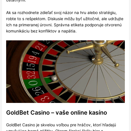
Ak sa rozhodnete zdieľať svoj názor na hru alebo stratégiu,
robte to s rešpektom. Diskusie môžu byť užitočné, ale udržujte
ich na primeranej úrovni. Správna etiketa podporuje otvorenú
komunikáciu bez konfliktov a napätia.
GoldBet Casino – vaše online kasíno
GoldBet Casino je skvelou voľbou pre hráčov, ktorí hľadajú