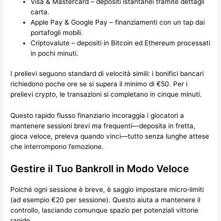
Visa & Mastercard – depositi istantanei tramite dettagli
carta.
Apple Pay & Google Pay – finanziamenti con un tap dai
portafogli mobili.
Criptovalute – depositi in Bitcoin ed Ethereum processati
in pochi minuti.
I prelievi seguono standard di velocità simili: i bonifici bancari
richiedono poche ore se si supera il minimo di €50. Per i
prelievi crypto, le transazioni si completano in cinque minuti.
Questo rapido flusso finanziario incoraggia i giocatori a
mantenere sessioni brevi ma frequenti—deposita in fretta,
gioca veloce, preleva quando vinci—tutto senza lunghe attese
che interrompono l’emozione.
Gestire il Tuo Bankroll in Modo Veloce
Poiché ogni sessione è breve, è saggio impostare micro‑limiti
(ad esempio €20 per sessione). Questo aiuta a mantenere il
controllo, lasciando comunque spazio per potenziali vittorie
rapide.