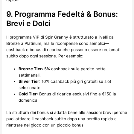
9. Programma Fedeltà & Bonus:
Brevi e Dolci
Il programma VIP di Spin Granny è strutturato a livelli da
Bronze a Platinum, ma le ricompense sono semplici—
cashback e bonus di ricarica che possono essere reclamati
subito dopo ogni sessione. Per esempio:
Bronze Tier
: 5% cashback sulle perdite nette
settimanali.
Silver Tier
: 10% cashback più giri gratuiti su slot
selezionate.
Gold Tier
: Bonus di ricarica esclusivi fino a €150 la
domenica.
La struttura dei bonus si adatta bene alle sessioni brevi perché
puoi attivare il cashback subito dopo una perdita rapida e
rientrare nel gioco con un piccolo bonus.