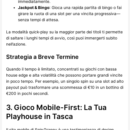
immediatamente.
Jackpot & Bingo
: Gioca una rapida partita di bingo o fai
girare la ruota di una slot per una vincita progressiva—
senza tempi di attesa.
La modalità quick-play su la maggior parte dei titoli ti permette
di saltare i lunghi tempi di avvio, così puoi immergerti subito
nell’azione.
Strategia a Breve Termine
Quando il tempo è limitato, concentrati su giochi con bassa
house edge e alta volatilità che possono portare grandi vincite
in poco tempo. Per esempio, un singolo spin su una slot ad alto
payout può trasformare una scommessa di €10 in un bottino di
€200 in pochi secondi.
3. Gioco Mobile-First: La Tua
Playhouse in Tasca
Il sito mobile di Spin Granny è una testimonianza di design