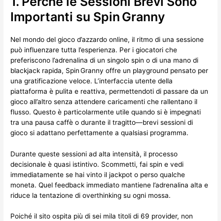
1. Perché le Sessioni Brevi Sono
Importanti su Spin Granny
Nel mondo del gioco d’azzardo online, il ritmo di una sessione
può influenzare tutta l’esperienza. Per i giocatori che
preferiscono l’adrenalina di un singolo spin o di una mano di
blackjack rapida, Spin Granny offre un playground pensato per
una gratificazione veloce. L’interfaccia utente della
piattaforma è pulita e reattiva, permettendoti di passare da un
gioco all’altro senza attendere caricamenti che rallentano il
flusso. Questo è particolarmente utile quando si è impegnati
tra una pausa caffè o durante il tragitto—brevi sessioni di
gioco si adattano perfettamente a qualsiasi programma.
Durante queste sessioni ad alta intensità, il processo
decisionale è quasi istintivo. Scommetti, fai spin e vedi
immediatamente se hai vinto il jackpot o perso qualche
moneta. Quel feedback immediato mantiene l’adrenalina alta e
riduce la tentazione di overthinking su ogni mossa.
Poiché il sito ospita più di sei mila titoli di 69 provider, non