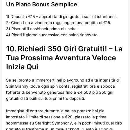
Un Piano Bonus Semplice
1) Deposita €15 – approfitta di giri gratuiti su slot istantanei.
2) Gioca fino a vincere o raggiungere una perdita di €15.
3) Riscuoti il cashback prima di uscire.
4) Ripeti il giorno successivo con saldo rinnovato.
10. Richiedi 350 Giri Gratuiti! – La
Tua Prossima Avventura Veloce
Inizia Qui
Se sei pronto a immergerti nel playground ad alta intensità di
Spin Granny, dove ogni spin conta, registrati ora e sblocca
l’offerta di benvenuto generosa fino a €4.500 più 350 giri
gratuiti distribuiti sui tuoi primi tre depositi.
Immagina di entrare durante la pausa pranzo: hai già
impostato il limite di sessione a €20, piazzato la prima
scommessa su Starlight Symphony, e in pochi minuti quel giro
gratuito si trasforma in un mini‑jackpot! Questo è il tipo di