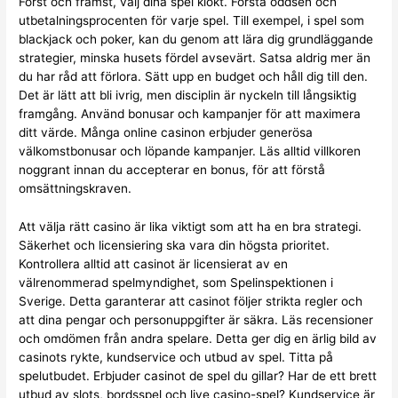
Först och främst, välj dina spel klokt. Förstå oddsen och
utbetalningsprocenten för varje spel. Till exempel, i spel som
blackjack och poker, kan du genom att lära dig grundläggande
strategier, minska husets fördel avsevärt. Satsa aldrig mer än
du har råd att förlora. Sätt upp en budget och håll dig till den.
Det är lätt att bli ivrig, men disciplin är nyckeln till långsiktig
framgång. Använd bonusar och kampanjer för att maximera
ditt värde. Många online casinon erbjuder generösa
välkomstbonusar och löpande kampanjer. Läs alltid villkoren
noggrant innan du accepterar en bonus, för att förstå
omsättningskraven.
Att välja rätt casino är lika viktigt som att ha en bra strategi.
Säkerhet och licensiering ska vara din högsta prioritet.
Kontrollera alltid att casinot är licensierat av en
välrenommerad spelmyndighet, som Spelinspektionen i
Sverige. Detta garanterar att casinot följer strikta regler och
att dina pengar och personuppgifter är säkra. Läs recensioner
och omdömen från andra spelare. Detta ger dig en ärlig bild av
casinots rykte, kundservice och utbud av spel. Titta på
spelutbudet. Erbjuder casinot de spel du gillar? Har de ett brett
utbud av slots, bordsspel och live casino-spel? Kundservice är