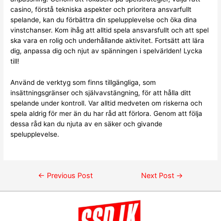
casino, förstå tekniska aspekter och prioritera ansvarfullt
spelande, kan du förbättra din spelupplevelse och öka dina
vinstchanser. Kom ihåg att alltid spela ansvarsfullt och att spel
ska vara en rolig och underhållande aktivitet. Fortsätt att lära
dig, anpassa dig och njut av spänningen i spelvärlden! Lycka
till!
Använd de verktyg som finns tillgängliga, som
insättningsgränser och självavstängning, för att hålla ditt
spelande under kontroll. Var alltid medveten om riskerna och
spela aldrig för mer än du har råd att förlora. Genom att följa
dessa råd kan du njuta av en säker och givande
spelupplevelse.
←
Previous Post
Next Post
→