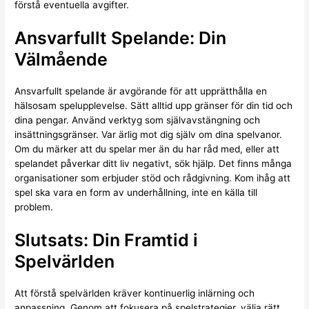
förstå eventuella avgifter.
Ansvarfullt Spelande: Din
Välmående
Ansvarfullt spelande är avgörande för att upprätthålla en
hälsosam spelupplevelse. Sätt alltid upp gränser för din tid och
dina pengar. Använd verktyg som självavstängning och
insättningsgränser. Var ärlig mot dig själv om dina spelvanor.
Om du märker att du spelar mer än du har råd med, eller att
spelandet påverkar ditt liv negativt, sök hjälp. Det finns många
organisationer som erbjuder stöd och rådgivning. Kom ihåg att
spel ska vara en form av underhållning, inte en källa till
problem.
Slutsats: Din Framtid i
Spelvärlden
Att förstå spelvärlden kräver kontinuerlig inlärning och
anpassning. Genom att fokusera på spelstrategier, välja rätt