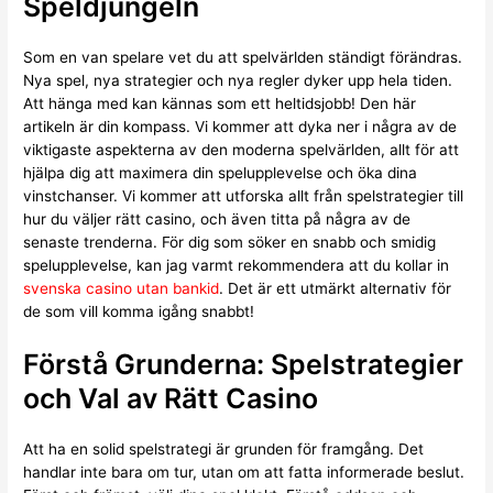
Speldjungeln
Som en van spelare vet du att spelvärlden ständigt förändras.
Nya spel, nya strategier och nya regler dyker upp hela tiden.
Att hänga med kan kännas som ett heltidsjobb! Den här
artikeln är din kompass. Vi kommer att dyka ner i några av de
viktigaste aspekterna av den moderna spelvärlden, allt för att
hjälpa dig att maximera din spelupplevelse och öka dina
vinstchanser. Vi kommer att utforska allt från spelstrategier till
hur du väljer rätt casino, och även titta på några av de
senaste trenderna. För dig som söker en snabb och smidig
spelupplevelse, kan jag varmt rekommendera att du kollar in
svenska casino utan bankid
. Det är ett utmärkt alternativ för
de som vill komma igång snabbt!
Förstå Grunderna: Spelstrategier
och Val av Rätt Casino
Att ha en solid spelstrategi är grunden för framgång. Det
handlar inte bara om tur, utan om att fatta informerade beslut.