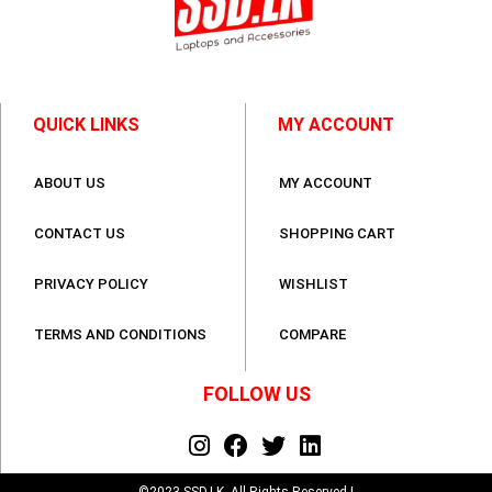
QUICK LINKS
MY ACCOUNT
ABOUT US
MY ACCOUNT
CONTACT US
SHOPPING CART
PRIVACY POLICY
WISHLIST
TERMS AND CONDITIONS
COMPARE
FOLLOW US