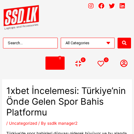
0
0
0
1xbet İncelemesi: Türkiye’nin
Önde Gelen Spor Bahis
Platformu
/
Uncategorized
/ By
ssdlk manager2
Türkiye’de spor bahisleri dünyası giderek büyüyor ve bu alanda