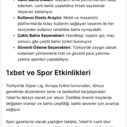
ederken, canlı bahis yapabilme fırsatı sayesinde
heyecan katlanıyor.
Kullanıcı Dostu Arayüz:
Mobil ve masaüstü
platformlarda kolay kullanım sağlayan tasarımı ile her
seviyeden kullanıcı rahatlıkla bahis oynayabilir.
Çoklu Bahis Seçenekleri:
Handikap, toplam gol, maç
sonucu gibi çeşitli bahis türleri bulunuyor.
Güvenli Ödeme Seçenekleri:
Türkiye’de yaygın olarak
kullanılan yöntemlerle hızlı ve güvenli para yatırma-
çekme işlemleri yapılabiliyor.
1xbet ve Spor Etkinlikleri
Türkiye’de Süper Lig, Avrupa futbol turnuvaları, dünya
genelinde düzenlenen tenis ve basketbol karşılaşmaları
1xbet’te detaylı olarak yer alıyor. Özellikle önemli maçlarda
değişken oranlar ve bahis çeşitliliği, bahis severler için avantaj
sağlıyor.
Spor gazetecisi olarak yaptığım takipte, 1xbet’in canlı skor