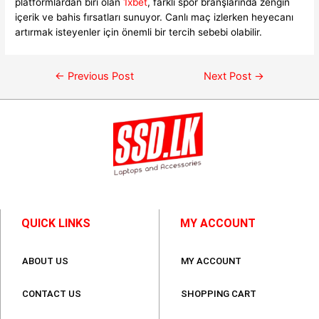
platformlardan biri olan
1xbet
, farklı spor branşlarında zengin
içerik ve bahis fırsatları sunuyor. Canlı maç izlerken heyecanı
artırmak isteyenler için önemli bir tercih sebebi olabilir.
←
Previous Post
Next Post
→
QUICK LINKS
MY ACCOUNT
ABOUT US
MY ACCOUNT
CONTACT US
SHOPPING CART