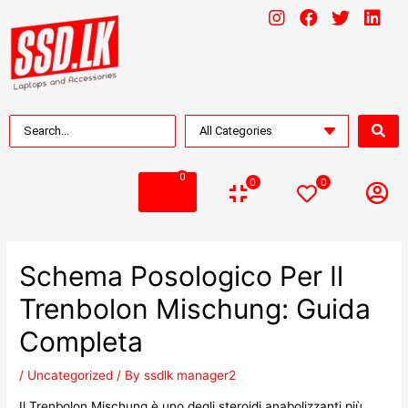
0
0
0
Schema Posologico Per Il
Trenbolon Mischung: Guida
Completa
/
Uncategorized
/ By
ssdlk manager2
Il Trenbolon Mischung è uno degli steroidi anabolizzanti più