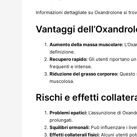
Informazioni dettagliate su Oxandrolone si tr
Vantaggi dell’Oxandro
Aumento della massa muscolare:
L’Oxan
definizione.
Recupero rapido:
Gli utenti riportano u
frequenti e intense.
Riduzione del grasso corporeo:
Questo s
muscolosa.
Rischi e effetti collatera
Problemi epatici:
L’assunzione di Oxandr
prolungati.
Squilibri ormonali:
Può influenzare i live
Effetti collaterali fisici:
Alcuni utenti pot