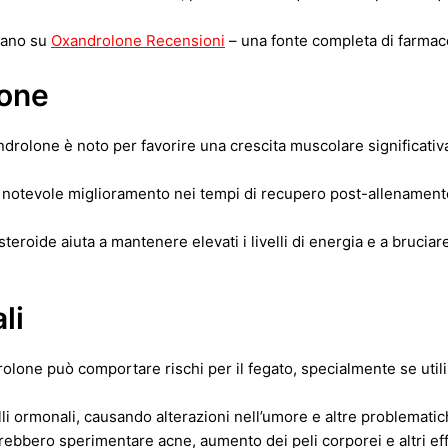
ovano su
Oxandrolone Recensioni
– una fonte completa di farmacol
lone
drolone è noto per favorire una crescita muscolare significativa,
n notevole miglioramento nei tempi di recupero post-allenament
teroide aiuta a mantenere elevati i livelli di energia e a brucia
li
olone può comportare rischi per il fegato, specialmente se util
lli ormonali, causando alterazioni nell’umore e altre problemati
rebbero sperimentare acne, aumento dei peli corporei e altri effe