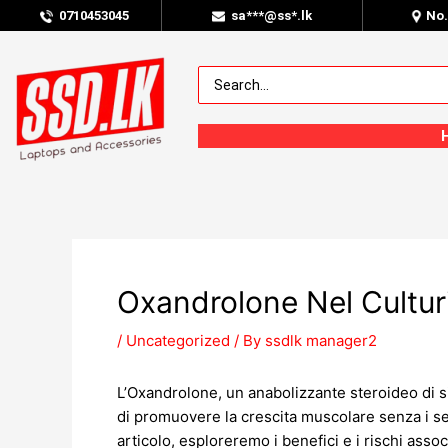
0
710453045
sa***@ss*.lk
No
Oxandrolone Nel Cultur
/
Uncategorized
/ By
ssdlk manager2
L’Oxandrolone, un anabolizzante steroideo di si
di promuovere la crescita muscolare senza i severi
articolo, esploreremo i benefici e i rischi ass