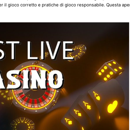
per il gioco corretto e pratiche di gioco responsabile. Questa a