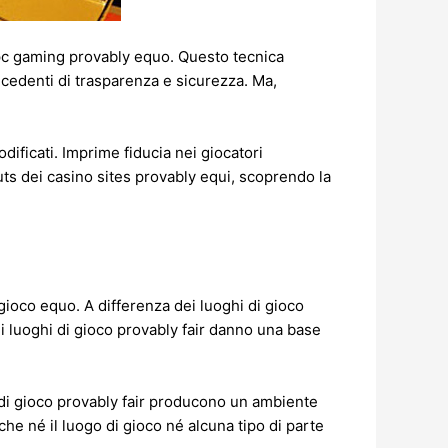
 pc gaming provably equo. Questo tecnica
ecedenti di trasparenza e sicurezza. Ma,
odificati. Imprime fiducia nei giocatori
outs dei casino sites provably equi, scoprendo la
gioco equo. A differenza dei luoghi di gioco
 i luoghi di gioco provably fair danno una base
hi di gioco provably fair producono un ambiente
he né il luogo di gioco né alcuna tipo di parte