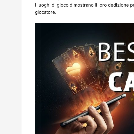
i luoghi di gioco dimostrano il loro dedizione 
giocatore.