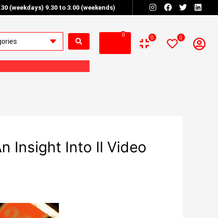
6.30 (weekdays) 9.30 to 3.00 (weekends)
0
0
0
 Insight Into Il Video