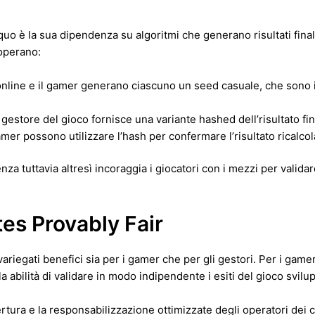
uo è la sua dipendenza su algoritmi che generano risultati finali
operano:
online e il gamer generano ciascuno un seed casuale, che sono 
il gestore del gioco fornisce una variante hashed dell’risultato f
amer possono utilizzare l’hash per confermare l’risultato ricalcol
za tuttavia altresì incoraggia i giocatori con i mezzi per valida
tes Provably Fair
variegati benefici sia per i gamer che per gli gestori. Per i gamer
, la abilità di validare in modo indipendente i esiti del gioco svil
tura e la responsabilizzazione ottimizzate degli operatori dei ca