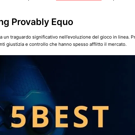
ing Provably Equo
ta un traguardo significativo nell’evoluzione del gioco in linea.
i giustizia e controllo che hanno spesso afflitto il mercato.