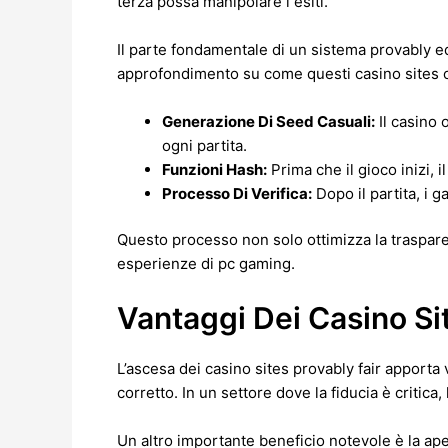
terza possa manipolare i esiti.
Il parte fondamentale di un sistema provably eq
approfondimento su come questi casino sites 
Generazione Di Seed Casuali:
Il casino 
ogni partita.
Funzioni Hash:
Prima che il gioco inizi, 
Processo Di Verifica:
Dopo il partita, i g
Questo processo non solo ottimizza la trasparen
esperienze di pc gaming.
Vantaggi Dei Casino Si
L’ascesa dei casino sites provably fair apporta 
corretto. In un settore dove la fiducia è critica
Un altro importante beneficio notevole è la aper