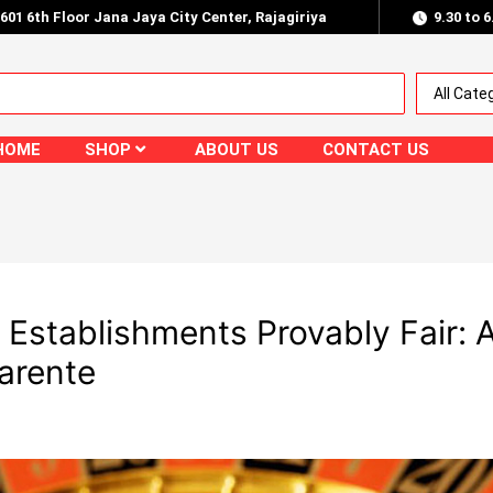
.601 6th Floor Jana Jaya City Center, Rajagiriya
9.30 to 
HOME
SHOP
ABOUT US
CONTACT US
Establishments Provably Fair: An
arente